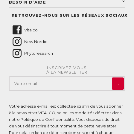
Conseil personnalisé
BESOIN D’AIDE
Suivre mes commandes
Questions fréquentes
RETROUVEZ-NOUS SUR LES RÉSEAUX SOCIAUX
Nous contacter
Vitalco
New Nordic
Phytoresearch
INSCRIVEZ-VOUS
À LA NEWSLETTER
→
Votre adresse e-mail est collectée ici afin de vous abonner
à la newsletter VITALCO, selon les modalités décrites dans
notre
Politique de Confidentialité
. Vous disposez du droit
de vous désinscrire à tout moment de cette newsletter.
Pour cela, un lien de désinscription sera joint à chaque