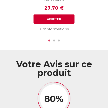
ACL :
6207334
27,70 €
EAN :
3401562073346
ACHETER
Télécharger la fiche produit
+ d'informations
Votre Avis sur ce
produit
80%