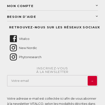
Découvrez le catalogue
Sélection de produits naturels
Paiement sécurisé
MON COMPTE
Service aux particuliers
Conseils personnalisés
Accès à mon compte
Conseil personnalisé
BESOIN D’AIDE
Suivre mes commandes
Questions fréquentes
RETROUVEZ-NOUS SUR LES RÉSEAUX SOCIAUX
Nous contacter
Vitalco
New Nordic
Phytoresearch
INSCRIVEZ-VOUS
À LA NEWSLETTER
→
Votre adresse e-mail est collectée ici afin de vous abonner
à la newsletter VITALCO, selon les modalités décrites dans