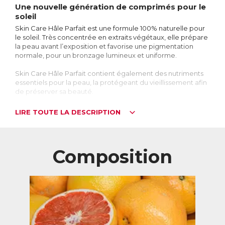
Une nouvelle génération de comprimés pour le
soleil
Skin Care Hâle Parfait est une formule 100% naturelle pour
le soleil. Très concentrée en extraits végétaux, elle prépare
la peau avant l’exposition et favorise une pigmentation
normale, pour un bronzage lumineux et uniforme.
Skin Care Hâle Parfait contient également des nutriments
essentiels pour la peau, la protégeant du vieillissement afin
de préserver sa beauté.
Ces comprimés ne contiennent pas de bêta-carotène, une
LIRE TOUTE LA DESCRIPTION
substance connue comme pouvant avoir des effets
négatifs, en particulier chez les fumeurs.
Peau dorée et beauté préservée
Composition
Lorsqu’apparaissent les premiers rayons du soleil, nous
sommes nombreux à dévoiler notre peau pour en profiter,
dans l’espoir de prendre quelques couleurs.
En effet le bronzage est une réponse spontanée de la peau
suite à une exposition aux rayons UV du soleil. Il est le
résultat d’une production plus élevée de mélanine, un
pigment naturel qui donne sa couleur à la peau. Elle va