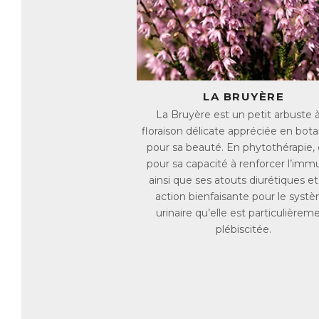
* 
l’
* 
* 
C
Po
LA BRUYÈRE
ré
La Bruyère est un petit arbuste à
Au
floraison délicate appréciée en bot
•
L
pour sa beauté. En phytothérapie, 
•
A
pour sa capacité à renforcer l’imm
•
B
•
N
ainsi que ses atouts diurétiques e
action bienfaisante pour le syst
Le
urinaire qu’elle est particulièrem
1,
plébiscitée.
St
→ 
→ 
→ 
→ 
Il
fa