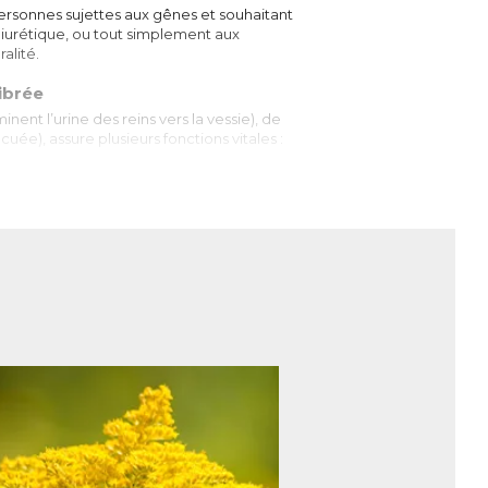
sonnes sujettes aux gênes et souhaitant
diurétique, ou tout simplement aux
alité.
librée
ent l’urine des reins vers la vessie), de
acuée), assure plusieurs fonctions vitales :
H sanguin)
éostasie, c’est-à-dire à l’équilibre
 pathologies, notamment les infections
es peuvent favoriser la prolifération de
cement ses déchets, contribuer à son
elles soient ponctuelles ou récidivantes.
dans le microbiote intestinal)