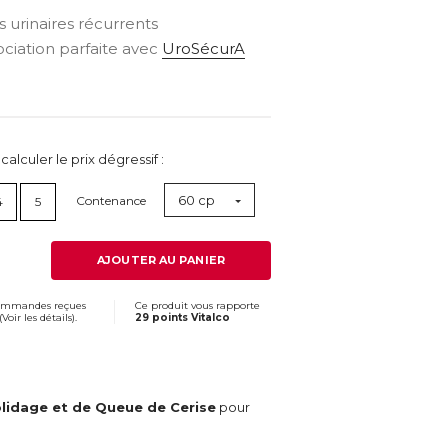
 urinaires récurrents
ociation parfaite avec
UroSécurA
lculer le prix dégressif :
60 cp
Contenance
4
5
AJOUTER AU PANIER
commandes reçues
Ce produit vous rapporte
(
Voir les détails
).
29 points Vitalco
Solidage et de Queue de Cerise
pour