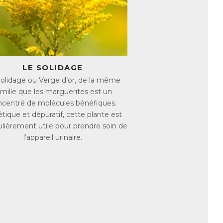
que : proximité du méat urinaire et de
thogènes)
me dans l’année
inaire ?
il est crucial de favoriser un drainage
LE SOLIDAGE
olidage ou Verge d’or, de la même
ème urinaire sain :
amille que les marguerites est un
sucrés ou ultra-transformés
ncentré de molécules bénéfiques.
hydratation + antioxydants)
étique et dépuratif, cette plante est
ment rénal
es agents pathogènes
ulièrement utile pour prendre soin de
l’appareil urinaire.
ratation suffisante, d’au minimum
 voies urinaires
e à des
actifs diurétiques naturels
, qui