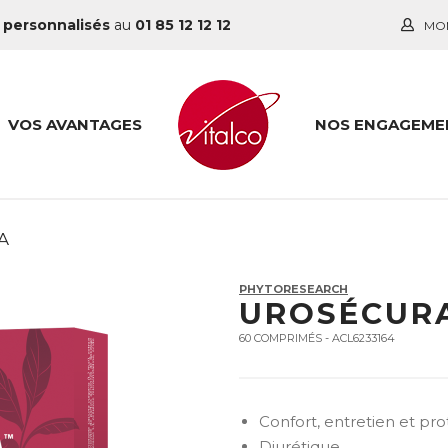
 personnalisés
au
01 85 12 12 12
MO
VOS AVANTAGES
NOS ENGAGEME
A
PHYTORESEARCH
UROSÉCUR
60 COMPRIMÉS - ACL6233164
Confort, entretien et prot
Diurétique