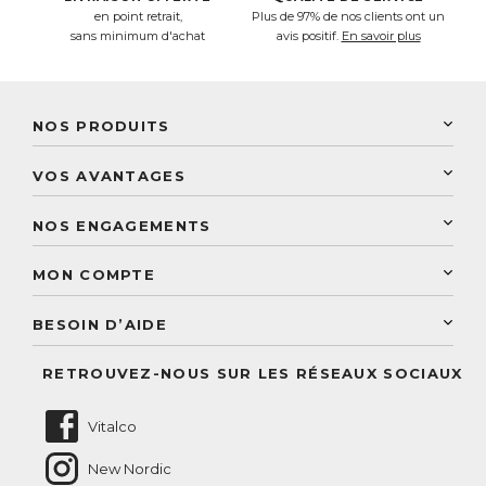
en point retrait,
Plus de 97% de nos clients ont un
sans minimum d'achat
avis positif.
En savoir plus
NOS PRODUITS
New Nordic
VOS AVANTAGES
PhytoResearch
Programme de fidélité
Laboratoire Landais
NOS ENGAGEMENTS
Une livraison rapide
Découvrez le catalogue
Sélection de produits naturels
Paiement sécurisé
MON COMPTE
Service aux particuliers
Conseils personnalisés
Accès à mon compte
Conseil personnalisé
BESOIN D’AIDE
Suivre mes commandes
Questions fréquentes
RETROUVEZ-NOUS SUR LES RÉSEAUX SOCIAUX
Nous contacter
Vitalco
New Nordic