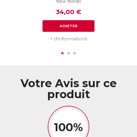
New Nordic
Les plus ?
✶ Formule concentrée en Lion’s Mane : 550 mg pour 1
34,00 €
comprimé !
✶ Pleurote Jaune : actif inédit qui complète les bienfaits du
Lion’s Mane pour une efficacité maximale !
ACHETER
ACL :
6414621
+ d'informations
EAN :
3770011802920
Votre Avis sur ce
produit
100%