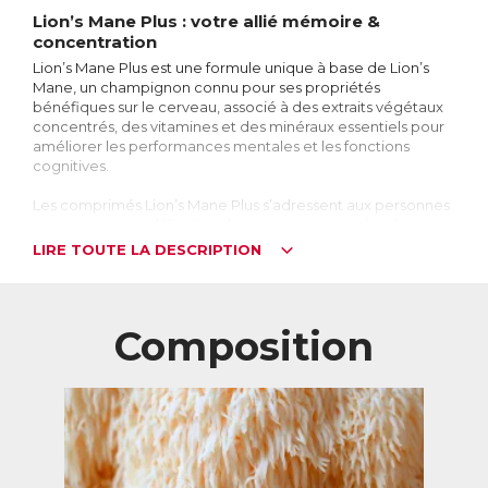
Lion’s Mane Plus : votre allié mémoire &
concentration
Lion’s Mane Plus est une formule unique à base de Lion’s
Mane, un champignon connu pour ses propriétés
bénéfiques sur le cerveau, associé à des extraits végétaux
concentrés, des vitamines et des minéraux essentiels pour
améliorer les performances mentales et les fonctions
cognitives.
Les comprimés Lion’s Mane Plus s’adressent aux personnes
rencontrant des difficultés de concentration et/ou de
mémorisation, aux étudiants en période de révision et
LIRE TOUTE LA DESCRIPTION
d’examens, ou pour les personnes cherchant à prévenir le
déclin des fonctions cognitives lié à l’âge.
Lion’s Mane, le champignon du cerveau
Composition
Le Lion's Mane, également appelé hydne hérisson, héricium
ou crinière de lion, est un champignon comestible aux
propriétés exceptionnelles. Ses longs filaments blancs
touffus et soyeux lui donnent l’apparence d’une crinière de
lion, d’où son nom. Originaire d'Europe, d'Amérique du
Nord et d'Asie, il est utilisé depuis des siècles dans la
médecine traditionnelle chinoise pour stimuler les fonctions
cognitives (mémoire, concentration…).