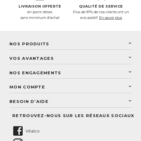
LIVRAISON OFFERTE
QUALITÉ DE SERVICE
en point retrait,
Plus de 97% de nos clients ont un
sans minimum d'achat
avis positif.
En savoir plus
NOS PRODUITS
New Nordic
VOS AVANTAGES
PhytoResearch
Programme de fidélité
Laboratoire Landais
NOS ENGAGEMENTS
Une livraison rapide
Découvrez le catalogue
Sélection de produits naturels
Paiement sécurisé
MON COMPTE
Service aux particuliers
Conseils personnalisés
Accès à mon compte
Conseil personnalisé
BESOIN D’AIDE
Suivre mes commandes
Questions fréquentes
RETROUVEZ-NOUS SUR LES RÉSEAUX SOCIAUX
Nous contacter
Vitalco