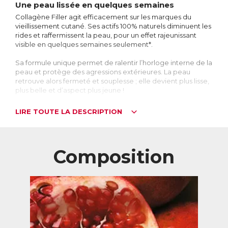
Une peau lissée en quelques semaines
Collagène Filler agit efficacement sur les marques du
vieillissement cutané. Ses actifs 100% naturels diminuent les
rides et raffermissent la peau, pour un effet rajeunissant
visible en quelques semaines seulement*.
Sa formule unique permet de ralentir l’horloge interne de la
peau et protège des agressions extérieures. La peau
retrouve alors fermeté et souplesse ; elle devient plus lisse,
plus belle et d’aspect plus jeune !
Collagène Filler agit de l’intérieur, sur les couches
LIRE TOUTE LA DESCRIPTION
profondes de la peau que les crèmes traditionnelles
n’atteignent pas.
*Etude clinique réalisée pendant 56 jours sur un panel de
Composition
femmes âgées de 36 à 58 ans.
Mais d’où viennent les rides ?
Les rides sont les manifestations les plus visibles du
vieillissement cutané. Leur apparition, souvent très mal
vécue, est pourtant liée à une évolution naturelle de la
peau avec l’âge.