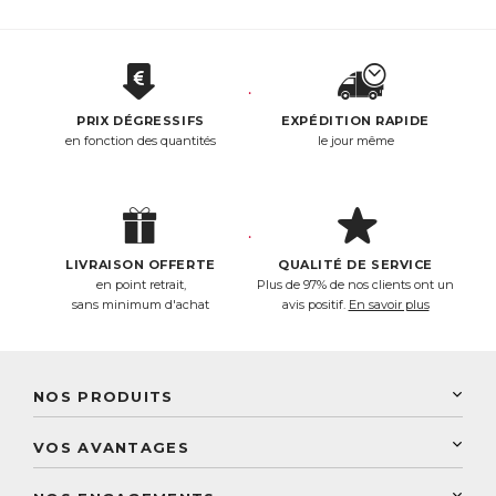
PRIX DÉGRESSIFS
EXPÉDITION RAPIDE
en fonction des quantités
le jour même
LIVRAISON OFFERTE
QUALITÉ DE SERVICE
en point retrait,
Plus de 97% de nos clients ont un
sans minimum d'achat
avis positif.
En savoir plus
NOS PRODUITS
New Nordic
VOS AVANTAGES
PhytoResearch
Programme de fidélité
Laboratoire Landais