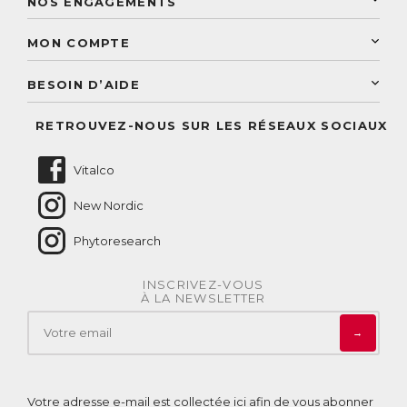
NOS ENGAGEMENTS
Une livraison rapide
Découvrez le catalogue
Sélection de produits naturels
Paiement sécurisé
MON COMPTE
Service aux particuliers
Conseils personnalisés
Accès à mon compte
Conseil personnalisé
BESOIN D’AIDE
Suivre mes commandes
Questions fréquentes
RETROUVEZ-NOUS SUR LES RÉSEAUX SOCIAUX
Nous contacter
Vitalco
New Nordic
Phytoresearch
INSCRIVEZ-VOUS
À LA NEWSLETTER
→
Votre adresse e-mail est collectée ici afin de vous abonner