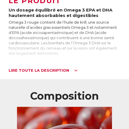
LE PRODUIT
Un dosage équilibré en Omega 3 EPA et DHA
hautement absorbables et digestibles
Omega 3 rouge contient de l’huile de krill, une source
naturelle d’acides gras essentiels Omega 3 et notamment
d’EPA (acide eïcosapentaénoïque) et de DHA (acide
docosahexaénoïque) qui contribuent à une bonne santé
cardiovasculaire. Les bienfaits de l’Omega 3 DHA sur le
fonctionnement du cerveau et sur la vision ont également
été largement démontrés.
Les Omega 3 contenus dans l’huile de krill ont l’avantage
d’être liés à des phospholipides, ce qui permet une
LIRE TOUTE LA DESCRIPTION
meilleure assimilation par l’organisme. Aussi, l’huile de krill
contenue dans Omega 3 rouge est naturellement riche en
astaxanthine, un puissant antioxydant qui préserve la
fraîcheur de l’huile et les bienfaits des Omega 3, ce qui est
Composition
la garantie d’une qualité exceptionnelle.
Grâce à son huile de krill d’excellente qualité issue d’une
pêche durable, Omega 3 rouge fournit un dosage équilibré
en Omega 3 EPA et DHA hautement absorbables pour une
efficacité maximale, le tout sans goût ni odeur grâce à un
processus d’encapsulation spécifique de l’huile qui facilite