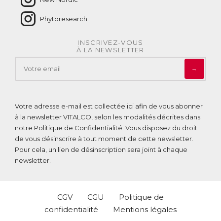
Grâce à ses teneurs exceptionnelles en Omega 3, en
phospholipides, en astaxanthine et en choline, l’huile de krill
Phytoresearch
a de nombreux avantages comparativement à d’autres
sources d’Omega 3 (huile de poisson…), ce qui fait d’elle
une alliée santé de choix.
INSCRIVEZ-VOUS
À LA NEWSLETTER
Pourquoi choisir Omega 3 rouge de New Nordic
?
→
Biodisponibilité maximale :
L’huile de krill contient des Omega 3 à longue chaîne liés à
des phospholipides, qui augmentent leur absorption par
Votre adresse e-mail est collectée ici afin de vous abonner
l’organisme.
à la newsletter VITALCO, selon les modalités décrites dans
notre
Politique de Confidentialité
. Vous disposez du droit
Bienfaits préservés :
de vous désinscrire à tout moment de cette newsletter.
L’huile de krill contenue dans Omega 3 rouge est
Pour cela, un lien de désinscription sera joint à chaque
également naturellement riche en astaxanthine, un
newsletter.
antioxydant qui préserve l’huile du rancissement,
garantissant les propriétés des Omega 3 qu’elle contient
sur le long terme.
CGV
CGU
Politique de
Digestion facile :
confidentialité
Mentions légales
Omega 3 rouge bénéficie d’un processus d’encapsulation