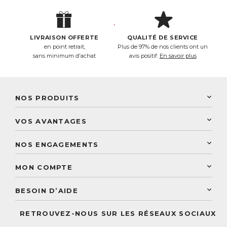
LIVRAISON OFFERTE
QUALITÉ DE SERVICE
en point retrait,
Plus de 97% de nos clients ont un
sans minimum d'achat
avis positif.
En savoir plus
NOS PRODUITS
New Nordic
VOS AVANTAGES
PhytoResearch
Programme de fidélité
Laboratoire Landais
NOS ENGAGEMENTS
Une livraison rapide
Découvrez le catalogue
Sélection de produits naturels
Paiement sécurisé
MON COMPTE
Service aux particuliers
Conseils personnalisés
Accès à mon compte
Conseil personnalisé
BESOIN D’AIDE
Suivre mes commandes
Questions fréquentes
RETROUVEZ-NOUS SUR LES RÉSEAUX SOCIAUX
Nous contacter