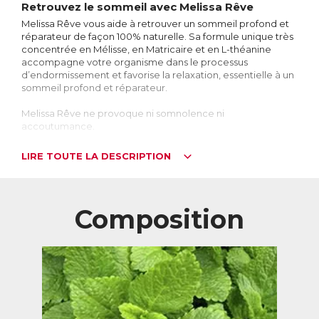
Retrouvez le sommeil avec Melissa Rêve
Melissa Rêve vous aide à retrouver un sommeil profond et
réparateur de façon 100% naturelle. Sa formule unique très
concentrée en Mélisse, en Matricaire et en L-théanine
accompagne votre organisme dans le processus
d’endormissement et favorise la relaxation, essentielle à un
sommeil profond et réparateur.
Melissa Rêve ne provoque ni somnolence ni
accoutumance.
Stress, changements hormonaux, décalage
LIRE TOUTE LA DESCRIPTION
horaire… Les raisons de mal dormir sont
nombreuses
Nous sommes très nombreux à souffrir de troubles du
sommeil, dont les causes sont souvent multiples : l’anxiété
Composition
et le décalage horaire sont les plus connus, mais un
changement hormonal comme la ménopause, ou encore
un déséquilibre alimentaire, peuvent nuire à la qualité du
sommeil. Qu’il s’agisse d’insomnies ou juste d’un sommeil
agité, les conséquences d’une mauvaise nuit se font
ressentir le jour : fatigue, difficultés à se concentrer,
irritabilité, et même éventuellement tendance au
surpoids…