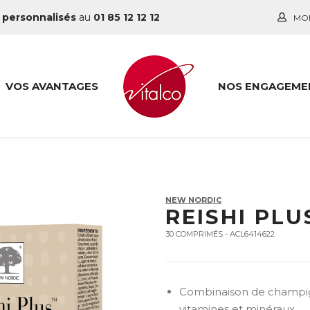
 personnalisés
au
01 85 12 12 12
MO
VOS AVANTAGES
NOS ENGAGEME
NEW NORDIC
REISHI PLU
30 COMPRIMÉS - ACL6414622
Combinaison de champigno
vitamines et minéraux