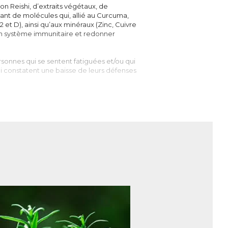
Reishi, d’extraits végétaux, de
ant de molécules qui, allié au Curcuma,
 et D), ainsi qu’aux minéraux (Zinc, Cuivre
on système immunitaire et redonner
onnes qui se sentent fatiguées et/ou qui
ui constatent une baisse de leurs défenses
oderma Lucidum
, ou
Lingzhi
, figure
t comparé à un large éventail, à un rein
aditionnelle asiatique, notamment chinoise
ire, circulatoire, hépatique, épuratif,
plement démontrées par le monde
ité », le Reishi doit ces dénominations à
e système immunitaire, le foie et le
 organiques aromatiques), Superoxyde
ont du Reishi un atout indéniable pour