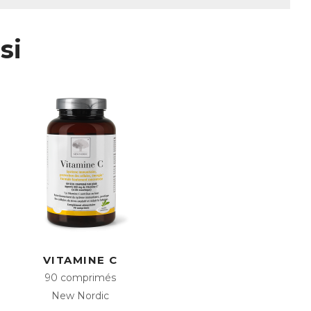
e et regagnez en vitalité !
on Reishi, en extraits végétaux, en
e défenses et favoriser énergie et
si
t reconnu pour son caractère
a haute capacité antioxydante et pour
roxyde dismutase, de vitamines et de
nitaire
itaire et le processus de division
 à la synthèse normale de l’ADN
taux concentrés contenus dans la formule
VITAMINE C
 une efficacité maximale
90 comprimés
New Nordic