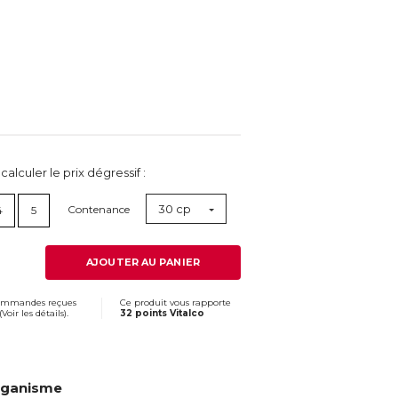
lculer le prix dégressif :
30 cp
Contenance
4
5
AJOUTER AU PANIER
commandes reçues
Ce produit vous rapporte
(
Voir les détails
).
32 points Vitalco
organisme