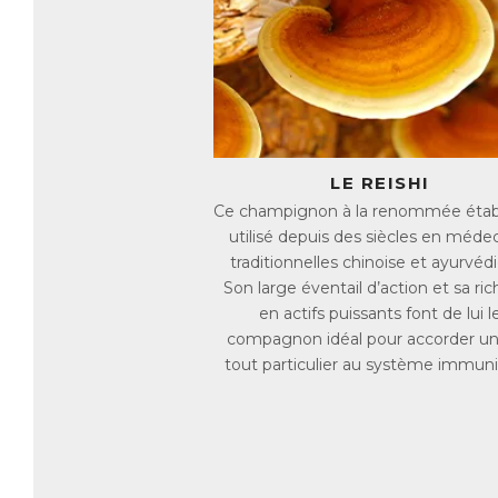
Z
Le
da
pa
im
et
op
cœ
LE REISHI
Ce champignon à la renommée établ
R
utilisé depuis des siècles en méde
Re
traditionnelles chinoise et ayurvéd
an
en
Son large éventail d’action et sa ri
ef
en actifs puissants font de lui l
En
compagnon idéal pour accorder un
re
in
tout particulier au système immunit
En
fi
ét