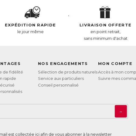
EXPÉDITION RAPIDE
LIVRAISON OFFERTE
le jour même
en point retrait,
sans minimum d'achat
ANTAGES
NOS ENGAGEMENTS
MON COMPTE
de fidélité
Sélection de produits naturels
Accès à mon comp
on rapide
Service aux particuliers
Suivre mes comm
écurisé
Conseil personnalisé
rsonnalisés
→
ail est collectée ici afin de vous abonner à la newsletter