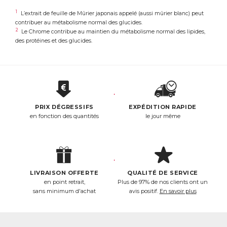
1
L’extrait de feuille de Mûrier japonais appelé (aussi mûrier blanc) peut
contribuer au métabolisme normal des glucides.
2
Le Chrome contribue au maintien du métabolisme normal des lipides,
des protéines et des glucides.
PRIX DÉGRESSIFS
EXPÉDITION RAPIDE
en fonction des quantités
le jour même
LIVRAISON OFFERTE
QUALITÉ DE SERVICE
en point retrait,
Plus de 97% de nos clients ont un
sans minimum d'achat
avis positif.
En savoir plus