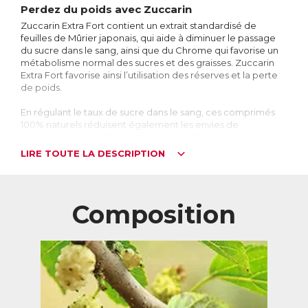
Perdez du poids avec Zuccarin
Zuccarin Extra Fort contient un extrait standardisé de
feuilles de Mûrier japonais, qui aide à diminuer le passage
du sucre dans le sang, ainsi que du Chrome qui favorise un
métabolisme normal des sucres et des graisses. Zuccarin
Extra Fort favorise ainsi l’utilisation des réserves et la perte
de poids.
En régulant le taux de sucre dans le sang, ces comprimés
100% naturels réduisent également les envies de
grignotage, vous aidant à mincir naturellement.
LIRE TOUTE LA DESCRIPTION
Kilos en trop : êtes-vous accro au sucre ?
La prise de poids est généralement liée à une
surconsommation d’aliments gras et sucrés (plats préparés,
biscuits, chocolats…).
Composition
Le foie transforme les graisses et les sucres en triglycérides,
qui sont ensuite stockés dans les cellules adipeuses,
généralement situées sur le ventre ou les cuisses. Si les
apports en graisses et en sucres se poursuivent, les cellules
adipeuses se multiplient pour augmenter la capacité de
stockage, entraînant une prise de poids et la formation de
bourrelets.