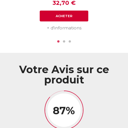
EAN :
3401551435148
32,70 €
Télécharger la fiche produit
ACHETER
+ d'informations
Votre Avis sur ce
produit
87%