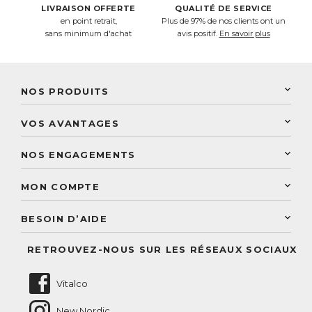
LIVRAISON OFFERTE
QUALITÉ DE SERVICE
en point retrait,
Plus de 97% de nos clients ont un
sans minimum d'achat
avis positif.
En savoir plus
NOS PRODUITS
New Nordic
VOS AVANTAGES
PhytoResearch
Programme de fidélité
Laboratoire Landais
NOS ENGAGEMENTS
Une livraison rapide
Découvrez le catalogue
Sélection de produits naturels
Paiement sécurisé
MON COMPTE
Service aux particuliers
Conseils personnalisés
Accès à mon compte
Conseil personnalisé
BESOIN D’AIDE
Suivre mes commandes
Questions fréquentes
RETROUVEZ-NOUS SUR LES RÉSEAUX SOCIAUX
Nous contacter
Vitalco
New Nordic