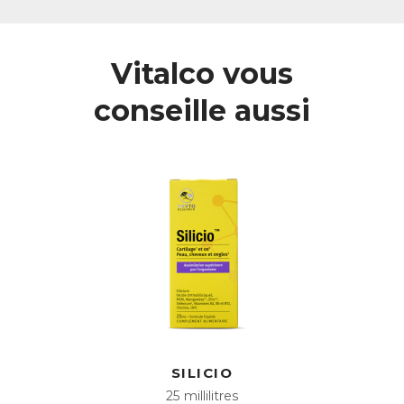
plus ou moins aigües, entrainant une baisse de mobilité et
de souplesse.
Les actifs végétaux de Cartidol agissent de manière
Vitalco vous
complémentaire pour contribuer à atténuer les gênes
articulaires en normalisant la réponse des articulations aux
conseille aussi
agressions.
Pourquoi proposer une formule qui n’agit que
sur les gênes articulaires ?
La priorité pour les personnes qui se plaignent de gênes
articulaires est de les soulager.
Cartidol a été élaboré pour répondre spécifiquement à
cette problématique : l’ensemble de ses actifs a été
sélectionné pour leur action naturelle sur les raideurs et les
gênes articulaires.
Action sur les gênes articulaires
Les molécules actives que renferment naturellement les
plantes présentes dans Cartidol ont toutes fait l’objet
d’études scientifiques qui montrent qu’elles agissent de
SILICIO
manière complémentaire sur les gênes articulaires.
25 millilitres