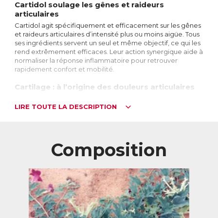
Cartidol soulage les gênes et raideurs
articulaires
Cartidol agit spécifiquement et efficacement sur les gênes
et raideurs articulaires d’intensité plus ou moins aigüe. Tous
ses ingrédients servent un seul et même objectif, ce qui les
rend extrêmement efficaces. Leur action synergique aide à
normaliser la réponse inflammatoire pour retrouver
rapidement confort et mobilité.
Cartilage : à l’origine des douleurs articulaires
Une articulation est composée de deux os dont l’extrémité
LIRE TOUTE LA DESCRIPTION
est recouverte de cartilage qui leur permet de glisser l’un
contre l’autre lors des mouvements avec un minimum de
frottement. Flexible et lisse, le cartilage favorise les
mouvements, tout en absorbant les chocs pour protéger
les os au niveau de l’articulation. Avec plus de 300
Composition
articulations dans le corps humain, on comprend son
importance !
A chaque
mouvement,
les deux os
glissent l’un
contre l’autre