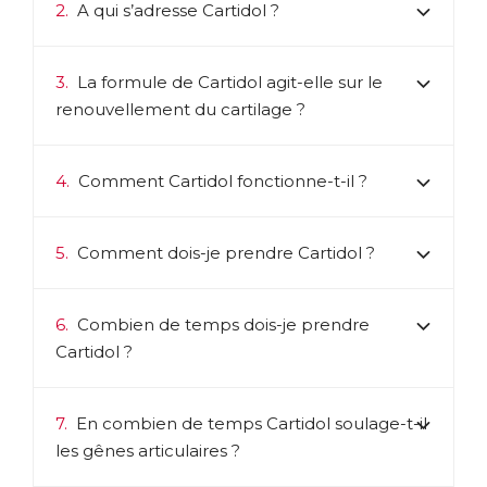
Poivre noir (pipérine).
2.
A qui s’adresse Cartidol ?
Une solution naturelle
Du fait de l’action complémentaire de ses ingrédients
3.
La formule de Cartidol agit-elle sur le
naturels et de leur excellente tolérance, Cartidol peut
renouvellement du cartilage ?
constituer une aide utile en cas de gênes articulaires.
Parlez-en à votre médecin ou votre pharmacien.
En savoir plus sur
Cartidol.com
4.
Comment Cartidol fonctionne-t-il ?
ACL :
6024257
EAN :
3401560242577
5.
Comment dois-je prendre Cartidol ?
Télécharger la fiche produit
6.
Combien de temps dois-je prendre
Cartidol ?
7.
En combien de temps Cartidol soulage-t-il
les gênes articulaires ?