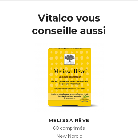
dans ses feuilles.
Vitalco vous
L’action du Thé Vert est complétée par celle de la Vitamine
B5, qui favorise des performances intellectuelles normales,
et par celle de l’Iode, qui soutient les fonctions cognitives.
conseille aussi
Une action revitalisante
Cerveau Clair a également une action revitalisante grâce
aux Vitamines B qui contribuent à réduire la fatigue.
ACL :
2951863
EAN :
3401529518637
Télécharger la fiche produit
MELISSA RÊVE
60 comprimés
New Nordic