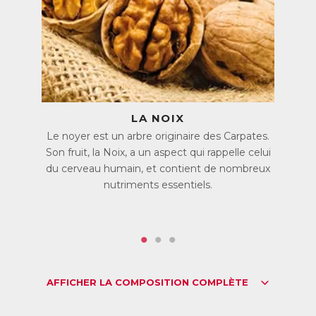
Quelles qu’en soient les causes, les pertes de mémoire, les
difficultés de concentration et de raisonnement sont
souvent handicapantes.
C’est pourquoi Cerveau Clair associe des actifs qui
interviennent à plusieurs niveaux pour soutenir les
performances mentales. Ces comprimés 100% naturels
conviennent aussi bien aux étudiants en période de
LA NOIX
révisions qu’aux personnes âgées qui perçoivent une baisse
de leurs capacités mentales, ou encore aux personnes
Le noyer est un arbre originaire des Carpates.
actives qui ont besoin d’une aide occasionnelle.
Son fruit, la Noix, a un aspect qui rappelle celui
du cerveau humain, et contient de nombreux
Des actifs végétaux pour tonifier le cerveau
nutriments essentiels.
Cerveau Clair associe des extraits végétaux à des vitamines
et minéraux essentiels pour une action à plusieurs niveaux
sur le cerveau.
Cerveau Clair contient des extraits de Noix, de Grenade et
de Pin Maritime, qui favorise la microcirculation. Une bonne
irrigation du cerveau est essentielle pour qu’il reçoive les
nutriments indispensables à son bon fonctionnement.
AFFICHER LA COMPOSITION COMPLÈTE
L’extrait de Thé Vert favorise la mémorisation et la
relaxation grâce à la L-théanine naturellement contenue