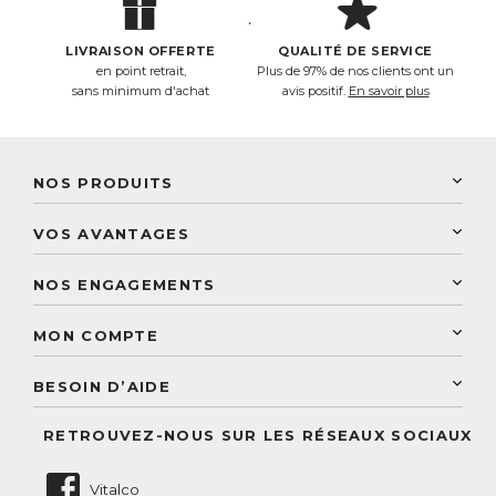
LIVRAISON OFFERTE
QUALITÉ DE SERVICE
en point retrait,
Plus de 97% de nos clients ont un
sans minimum d'achat
avis positif.
En savoir plus
NOS PRODUITS
New Nordic
VOS AVANTAGES
PhytoResearch
Programme de fidélité
Laboratoire Landais
NOS ENGAGEMENTS
Une livraison rapide
Découvrez le catalogue
Sélection de produits naturels
Paiement sécurisé
MON COMPTE
Service aux particuliers
Conseils personnalisés
Accès à mon compte
Conseil personnalisé
BESOIN D’AIDE
Suivre mes commandes
Questions fréquentes
RETROUVEZ-NOUS SUR LES RÉSEAUX SOCIAUX
Nous contacter
Vitalco