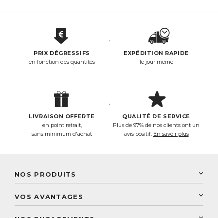
PRIX DÉGRESSIFS
EXPÉDITION RAPIDE
en fonction des quantités
le jour même
LIVRAISON OFFERTE
QUALITÉ DE SERVICE
en point retrait,
Plus de 97% de nos clients ont un
sans minimum d'achat
avis positif.
En savoir plus
NOS PRODUITS
New Nordic
VOS AVANTAGES
PhytoResearch
Programme de fidélité
Laboratoire Landais