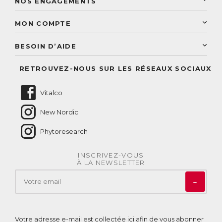
NOS ENGAGEMENTS
Une livraison rapide
Découvrez le catalogue
Sélection de produits naturels
Paiement sécurisé
MON COMPTE
Service aux particuliers
Conseils personnalisés
Accès à mon compte
Conseil personnalisé
BESOIN D’AIDE
Suivre mes commandes
Questions fréquentes
RETROUVEZ-NOUS SUR LES RÉSEAUX SOCIAUX
Nous contacter
Vitalco
New Nordic
Phytoresearch
INSCRIVEZ-VOUS
À LA NEWSLETTER
→
Votre adresse e-mail est collectée ici afin de vous abonner