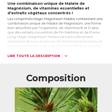
Une combinaison unique de Malate de
Magnésium, de vitamines essentielles et
d’extraits végétaux concentrés !
Les comprimés Magic Magnésium Malate contiennent une
combinaison unique de Malate de Magnésium, une forme
bien absorbée par l’organisme, de vitamines B et D ainsi
que des extraits concentrés de Pin Maritime et de Poivre
Long. Magic Magnésium Malate est particulièrement
recommandé pour préserver des fonctions musculaires et
osseuses normales. Il est aussi recommandé pour favoriser
une bonne vitalité et prendre soin du système nerveux.
LIRE TOUTE LA DESCRIPTION
Le Magnésium, qu’est-ce que c’est ?
Le Magnésium est un sel minéral essentiel au bon
fonctionnement du corps. 4ème minéral le plus abondant
dans l’organisme, le corps en renferme approximativement
Composition
25g dont environ la moitié se situe dans les os et les dents,
un quart dans les muscles et un quart réparti entre le
système nerveux, le foie, les reins, ...
A quoi sert-il ?
Indispensable à la bonne santé du corps, le magnésium
intervient dans plus de 300 fonctions biochimiques. On
peut notamment citer son rôle dans le fonctionnement du