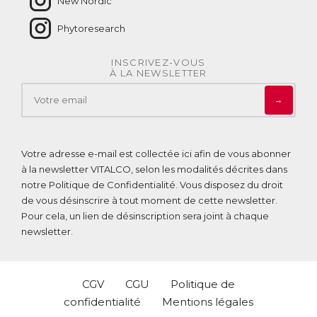
New Nordic
normal du système nerveux.
● L’extrait concentré d’écorce de Pin Maritime et de Poivre
Phytoresearch
long favorisent une bonne microcirculation sanguine, ce qui
optimise l’assimilation des vitamines et minéraux.
● La vitamine B1 contribue au bon fonctionnement du cœur.
INSCRIVEZ-VOUS
À LA NEWSLETTER
ACL :
6414625
EAN :
3770011802968
→
Votre adresse e-mail est collectée ici afin de vous abonner
à la newsletter VITALCO, selon les modalités décrites dans
notre
Politique de Confidentialité
. Vous disposez du droit
de vous désinscrire à tout moment de cette newsletter.
Pour cela, un lien de désinscription sera joint à chaque
newsletter.
CGV
CGU
Politique de
confidentialité
Mentions légales