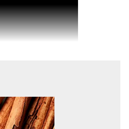
otidien grâce à une combinaison unique
de nutriments essentiels. Ces actifs
rol), protègent les vaisseaux sanguins,