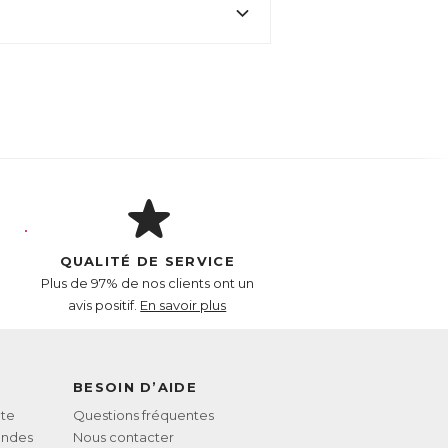
r contre l’excès de cholestérol.
t fait l’objet d’études scientifiques
QUALITÉ DE SERVICE
Plus de 97% de nos clients ont un
avis positif.
En savoir plus
BESOIN D’AIDE
te
Questions fréquentes
andes
Nous contacter