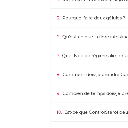
→ 
vi
5.
Pourquoi faire deux gélules ?
A
Un
● 
ch
6.
Qu’est-ce que la flore intestina
ma
Le
d’
7.
Quel type de régime alimentair
an
fo
● 
no
8.
Comment dois-je prendre Cont
Un
● 
l’
9.
Combien de temps dois-je pre
co
● 
cœ
10.
Est-ce que ControlStérol peut 
d’
● 
B1
po