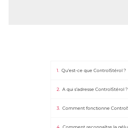
pl
Q
L’
Tr
● 
● 
● 
En
so
le
ma
1.
Qu’est-ce que ControlStérol ?
Pa
ac
2.
A qui s’adresse ControlStérol ?
n’
d’
Da
3.
Comment fonctionne ControlS
Ph
ca
→ 
Ce
4.
Comment reconnaître la gélule "