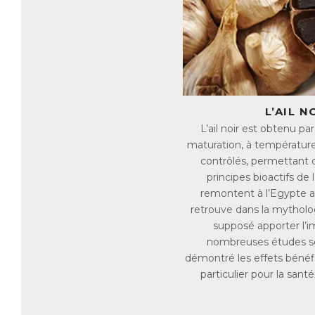
fa
Ag
na
de
En
Le
L’AIL N
Le
L’ail noir est obtenu p
da
maturation, à température
contrôlés, permettant 
Le
Il
principes bioactifs de l
in
remontent à l’Egypte a
retrouve dans la mytholog
B
supposé apporter l’i
Le
nombreuses études sc
pr
démontré les effets bénéfiq
Le
particulier pour la santé
ex
bo
in