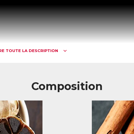
IRE TOUTE LA DESCRIPTION
Composition
égulateur naturel de cholestérol nouvelle génération
s actifs de ControlStérol préservent la santé cardiovasculaire au qu
extraits végétaux concentrés, d’ingrédients brevetés, de vitamines et 
turels régulent les taux de cholestérol (« bon » et « mauvais » cholesté