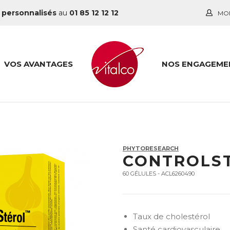
 personnalisés
au
01 85 12 12 12
MO
VOS AVANTAGES
NOS ENGAGEME
PHYTORESEARCH
CONTROLS
60 GÉLULES - ACL6260490
Taux de cholestérol
Santé cardiovasculaire