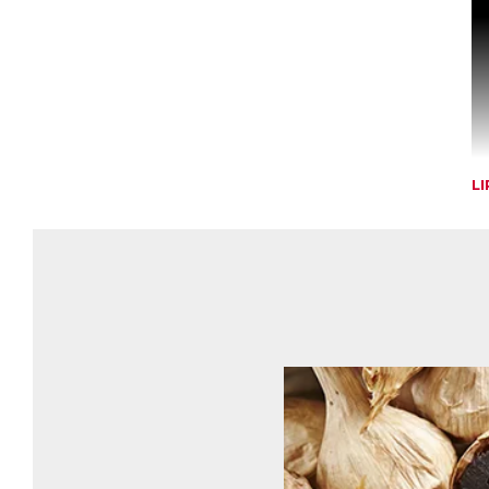
L
R
Le
d’
na