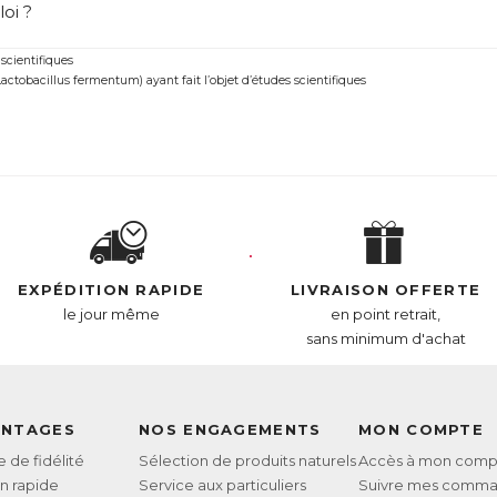
oi ?
ntrolStérol est une véritable alternative naturelle pour lutte
 scientifiques
il noir breveté ABG10+® ayant fait l’objet d’études scientifiques
tobacillus fermentum) ayant fait l’objet d’études scientifiques
Souche brevetée ME-3® de ferments lactiques bénéﬁques (Lactobacillus fermentum) ayan
L :
6260490
AN :
3664688000089
Télécharger la fiche produit
EXPÉDITION RAPIDE
LIVRAISON OFFERTE
le jour même
en point retrait,
sans minimum d'achat
ANTAGES
NOS ENGAGEMENTS
MON COMPTE
de fidélité
Sélection de produits naturels
Accès à mon comp
on rapide
Service aux particuliers
Suivre mes comm