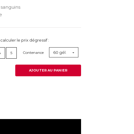
 sanguins
e
lculer le prix dégressif :
60 gél.
Contenance
4
5
AJOUTER AU PANIER