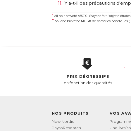
11.
Y a-t-il des précautions d’empl
Co
*
Ail noir breveté ABG10+® ayant fait l’objet d’études
**
* A
Souche brevetée ME-3® de bactéries bénéﬁques (Lac
** 
AC
E
PRIX DÉGRESSIFS
en fonction des quantités
NOS PRODUITS
VOS AV
New Nordic
Programme 
PhytoResearch
Une livrais