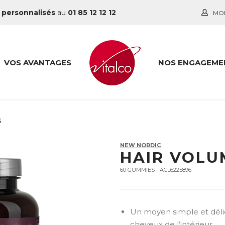
 personnalisés
au
01 85 12 12 12
MO
VOS AVANTAGES
NOS ENGAGEME
s
NEW NORDIC
HAIR VOLU
60 GUMMIES - ACL6225896
Un moyen simple et déli
cheveux de l’intérieur