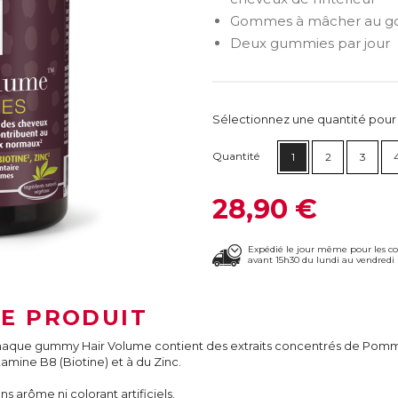
Gommes à mâcher au g
Deux gummies par jour
Sélectionnez une quantité pour ca
Quantité
1
2
3
28,90 €
Expédié le jour même pour les 
avant 15h30 du lundi au vendredi 
LE PRODUIT
aque gummy Hair Volume contient des extraits concentrés de Pomme, 
tamine B8 (Biotine) et à du Zinc.
ns arôme ni colorant artificiels.