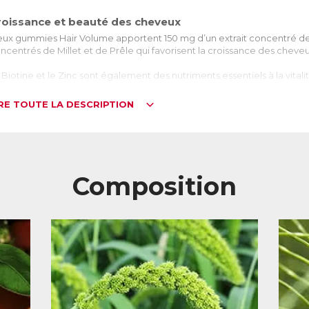
roissance et beauté des cheveux
ux gummies Hair Volume apportent 150 mg d’un extrait concentré de
ncentrés de Millet et de Prêle qui favorisent la croissance des cheveu
 Biotine et le Zinc sont également des nutriments essentiels à la vital
urrir les cheveux de l'intérieur
IRE TOUTE LA DESCRIPTION
extrait concentré de Prêle est standardisé à 7% en Silicium, constitua
 contribue également à une bonne microcirculation dans le cuir chevelu
oxygène à la racine des cheveux.
Composition
ux gummies par jour suffisent !
L :
6225896
AN :
3770011802098
Télécharger la fiche produit