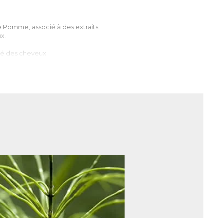
 Pomme, associé à des extraits
x.
ité des cheveux.
nt essentiel des cheveux.
, favorisant l’apport de nutriments et