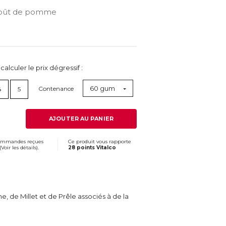
oût de pomme
lculer le prix dégressif :
60 gum
Contenance
4
5
AJOUTER AU PANIER
commandes reçues
Ce produit vous rapporte
(
Voir les détails
).
28 points Vitalco
de Millet et de Prêle associés à de la