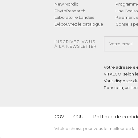
New Nordic
Programme 
PhytoResearch
Une livrais
Laboratoire Landais
Paiement s
Découvrez le catalogue
Conseils pe
INSCRIVEZ-VOUS
À LA NEWSLETTER
Votre adresse e-m
VITALCO, selon l
Vous disposez du
Pour cela, un lie
CGV
CGU
Politique de confide
Vitalco choisit pour vous le meilleur de la