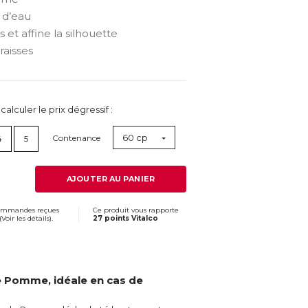
 d’eau
 et affine la silhouette
raisses
lculer le prix dégressif :
60 cp
Contenance
4
5
AJOUTER AU PANIER
commandes reçues
Ce produit vous rapporte
(
Voir les détails
).
27 points Vitalco
e Pomme, idéale en cas de