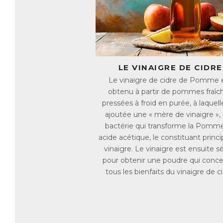
de
qu
Ap
Ch
● 
LE VINAIGRE DE CIDRE
● 
Le vinaigre de cidre de Pomme 
pr
obtenu à partir de pommes fraîc
l’
pressées à froid en purée, à laquell
ch
ajoutée une « mère de vinaigre »,
en
bactérie qui transforme la Pomm
d’
acide acétique, le constituant princi
● 
vinaigre. Le vinaigre est ensuite 
dr
pour obtenir une poudre qui conc
● 
tous les bienfaits du vinaigre de ci
Ap
AC
E