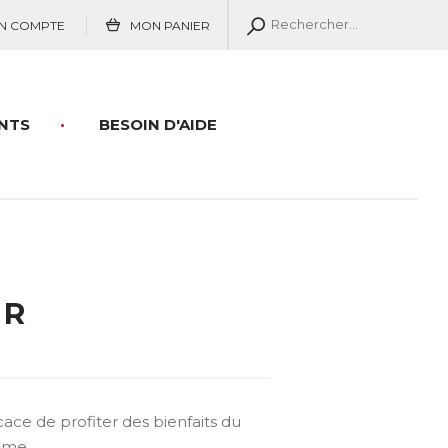
N COMPTE
MON PANIER
NTS
BESOIN D'AIDE
ER
ace de profiter des bienfaits du
omme