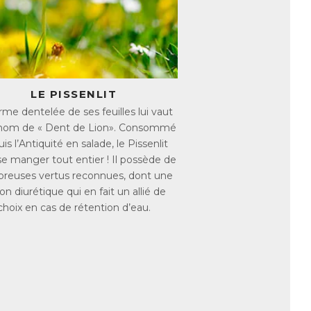
 efficace d’en consommer de grandes
nt de ses bienfaits.
LE PISSENLIT
du foie, notamment en stimulant la
rme dentelée de ses feuilles lui vaut
tudes scientifiques ont montré que
rnom de « Dent de Lion». Consommé
mment les triglycérides et le mauvais
is l’Antiquité en salade, le Pissenlit
tuation de surpoids. Du fait de sa richesse
se manger tout entier ! Il possède de
 aussi idéal pour lutter contre la rétention
reuses vertus reconnues, dont une
on diurétique qui en fait un allié de
 système urinaire, et dont l’action
choix en cas de rétention d’eau.
.
au et affiner la silhouette !