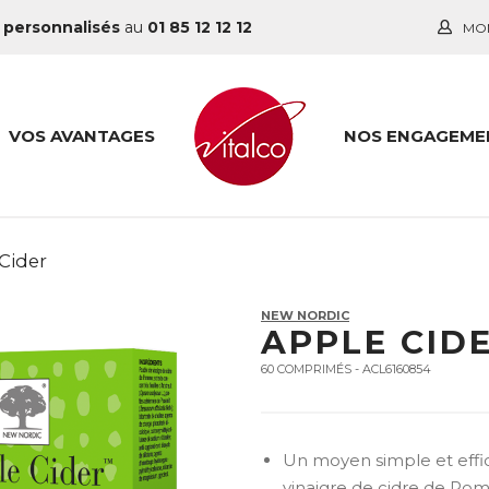
 personnalisés
au
01 85 12 12 12
MO
VOS AVANTAGES
NOS ENGAGEME
Cider
NEW NORDIC
APPLE CID
60 COMPRIMÉS - ACL6160854
Un moyen simple et effic
vinaigre de cidre de P