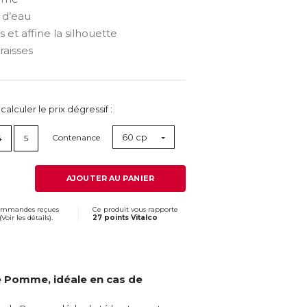
 d’eau
 et affine la silhouette
raisses
lculer le prix dégressif :
60 cp
Contenance
4
5
AJOUTER AU PANIER
commandes reçues
Ce produit vous rapporte
(
Voir les détails
).
27 points Vitalco
e Pomme, idéale en cas de