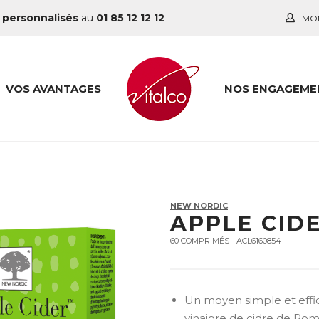
 personnalisés
au
01 85 12 12 12
MO
VOS AVANTAGES
NOS ENGAGEME
NEW NORDIC
APPLE CID
60 COMPRIMÉS - ACL6160854
Un moyen simple et effic
vinaigre de cidre de P