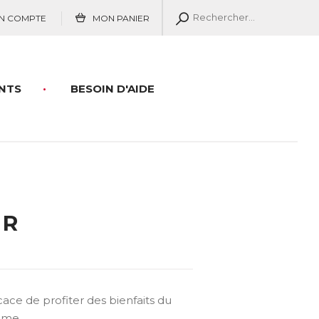
N COMPTE
MON PANIER
NTS
BESOIN D'AIDE
ER
ace de profiter des bienfaits du
omme