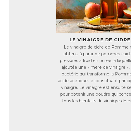
de
qu
Ap
Ch
● 
LE VINAIGRE DE CIDRE
● 
Le vinaigre de cidre de Pomme 
pr
obtenu à partir de pommes fraîc
l’
pressées à froid en purée, à laquell
ch
ajoutée une « mère de vinaigre »,
en
bactérie qui transforme la Pomm
d’
acide acétique, le constituant princi
● 
vinaigre. Le vinaigre est ensuite 
dr
pour obtenir une poudre qui conc
● 
tous les bienfaits du vinaigre de ci
Ap
AC
E