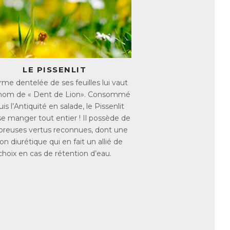
 efficace d’en consommer de grandes
nt de ses bienfaits.
LE PISSENLIT
du foie, notamment en stimulant la
rme dentelée de ses feuilles lui vaut
tudes scientifiques ont montré que
rnom de « Dent de Lion». Consommé
mment les triglycérides et le mauvais
is l’Antiquité en salade, le Pissenlit
tuation de surpoids. Du fait de sa richesse
se manger tout entier ! Il possède de
 aussi idéal pour lutter contre la rétention
reuses vertus reconnues, dont une
on diurétique qui en fait un allié de
 système urinaire, et dont l’action
choix en cas de rétention d’eau.
.
au et affiner la silhouette !