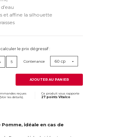
 d’eau
 et affine la silhouette
raisses
lculer le prix dégressif :
60 cp
Contenance
4
5
AJOUTER AU PANIER
commandes reçues
Ce produit vous rapporte
(
Voir les détails
).
27 points Vitalco
e Pomme, idéale en cas de