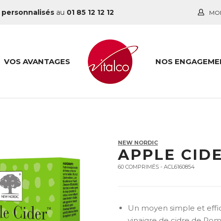
 personnalisés
au
01 85 12 12 12
MO
VOS AVANTAGES
NOS ENGAGEME
NEW NORDIC
APPLE CID
60 COMPRIMÉS - ACL6160854
Un moyen simple et effic
vinaigre de cidre de P