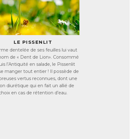
 efficace d’en consommer de grandes
nt de ses bienfaits.
LE PISSENLIT
du foie, notamment en stimulant la
rme dentelée de ses feuilles lui vaut
tudes scientifiques ont montré que
rnom de « Dent de Lion». Consommé
mment les triglycérides et le mauvais
is l’Antiquité en salade, le Pissenlit
tuation de surpoids. Du fait de sa richesse
se manger tout entier ! Il possède de
 aussi idéal pour lutter contre la rétention
reuses vertus reconnues, dont une
on diurétique qui en fait un allié de
 système urinaire, et dont l’action
choix en cas de rétention d’eau.
.
au et affiner la silhouette !