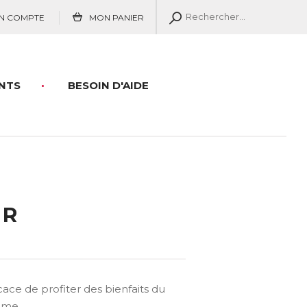
N COMPTE
MON PANIER
NTS
BESOIN D'AIDE
ER
ace de profiter des bienfaits du
omme