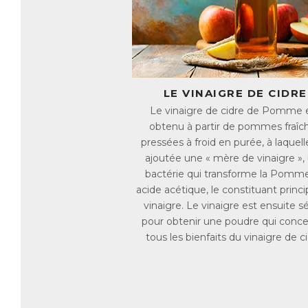
de
qu
Ap
Ch
● 
LE VINAIGRE DE CIDRE
● 
Le vinaigre de cidre de Pomme 
pr
obtenu à partir de pommes fraîc
l’
pressées à froid en purée, à laquell
ch
ajoutée une « mère de vinaigre »,
en
bactérie qui transforme la Pomm
d’
acide acétique, le constituant princi
● 
vinaigre. Le vinaigre est ensuite 
dr
pour obtenir une poudre qui conc
● 
tous les bienfaits du vinaigre de ci
Ap
AC
E