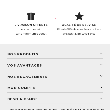
LIVRAISON OFFERTE
QUALITÉ DE SERVICE
en point retrait,
Plus de 97% de nos clients ont un
sans minimum d'achat
avis positif.
En savoir plus
NOS PRODUITS
New Nordic
VOS AVANTAGES
PhytoResearch
Programme de fidélité
Laboratoire Landais
NOS ENGAGEMENTS
Une livraison rapide
Découvrez le catalogue
Sélection de produits naturels
Paiement sécurisé
MON COMPTE
Service aux particuliers
Conseils personnalisés
Accès à mon compte
Conseil personnalisé
BESOIN D’AIDE
Suivre mes commandes
Questions fréquentes
RETROUVEZ-NOUS SUR LES RÉSEAUX SOCIAUX