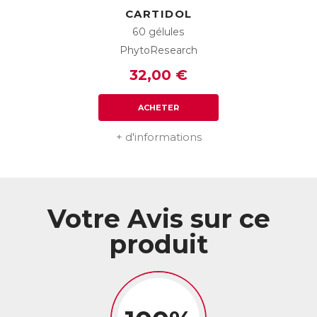
utilisateurs
CARTIDOL
✶ Efficacité immédiate et durable pour 94% des utilisateurs
60 gélules
** Test réalisé sur 52 utilisateurs pendant 21 jours
PhytoResearch
ACL :
6041914
32,00 €
EAN :
3664688000027
Télécharger la fiche produit
ACHETER
+ d'informations
Votre Avis sur ce
produit