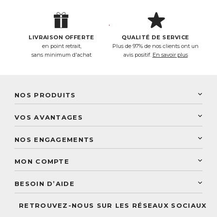
LIVRAISON OFFERTE
QUALITÉ DE SERVICE
en point retrait,
Plus de 97% de nos clients ont un
sans minimum d'achat
avis positif.
En savoir plus
NOS PRODUITS
New Nordic
VOS AVANTAGES
PhytoResearch
Programme de fidélité
Laboratoire Landais
NOS ENGAGEMENTS
Une livraison rapide
Découvrez le catalogue
Sélection de produits naturels
Paiement sécurisé
MON COMPTE
Service aux particuliers
Conseils personnalisés
Accès à mon compte
Conseil personnalisé
BESOIN D’AIDE
Suivre mes commandes
Questions fréquentes
RETROUVEZ-NOUS SUR LES RÉSEAUX SOCIAUX
Nous contacter