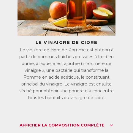
à l’estomac en raison de sa forte acidité.
Mincir grâce au vinaigre de cidre
Les comprimés Vinaigre de cidre contiennent du vinaigre
de cidre de Pomme déshydraté, un moyen simple d’en
consommer de grandes quantités et de profiter de ses
bienfaits sans désagréments. Il est associé à du Chrome qui
LE VINAIGRE DE CIDRE
régule la glycémie et participe au métabolisme normal des
protéines, des sucres et des graisses.
Le vinaigre de cidre de Pomme est obtenu à
partir de pommes fraîches pressées à froid en
Un seul comprimé par jour suffit !
purée, à laquelle est ajoutée une « mère de
vinaigre », une bactérie qui transforme la
ACL :
6166854
EAN :
3770011802043
Pomme en acide acétique, le constituant
principal du vinaigre. Le vinaigre est ensuite
séché pour obtenir une poudre qui concentre
tous les bienfaits du vinaigre de cidre.
AFFICHER LA COMPOSITION COMPLÈTE