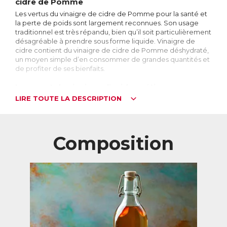
cidre de Pomme
Les vertus du vinaigre de cidre de Pomme pour la santé et
la perte de poids sont largement reconnues. Son usage
traditionnel est très répandu, bien qu’il soit particulièrement
désagréable à prendre sous forme liquide. Vinaigre de
cidre contient du vinaigre de cidre de Pomme déshydraté,
un moyen simple d’en consommer de grandes quantités et
de profiter de ses bienfaits.
Le secret du vinaigre : l’acide acétique
LIRE TOUTE LA DESCRIPTION
Le vinaigre de cidre de Pomme est obtenu par
fermentation à partir de pommes fraîches pressées à froid
en purée, ce qui permet d’obtenir du cidre, auquel est
ajouté une « mère de vinaigre », bactérie qui transforme
l’alcool en acide acétique, le constituant principal du
Composition
vinaigre. Le vinaigre est ensuite séché pour obtenir une
poudre qui concentre tous les bienfaits du vinaigre de
cidre.
Le vinaigre de cidre de Pomme est utilisé de manière
traditionnelle depuis longtemps, pour aider la digestion
mais aussi pour faciliter la perte de poids.
Malheureusement, il est très désagréable à consommer :
même dilué, il peut provoquer des nausées et des douleurs