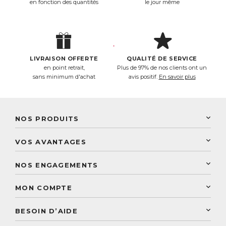
en fonction des quantités
le jour même
LIVRAISON OFFERTE
QUALITÉ DE SERVICE
en point retrait,
Plus de 97% de nos clients ont un
sans minimum d'achat
avis positif.
En savoir plus
NOS PRODUITS
New Nordic
VOS AVANTAGES
PhytoResearch
Programme de fidélité
Laboratoire Landais
NOS ENGAGEMENTS
Une livraison rapide
Découvrez le catalogue
Sélection de produits naturels
Paiement sécurisé
MON COMPTE
Service aux particuliers
Conseils personnalisés
Accès à mon compte
Conseil personnalisé
BESOIN D’AIDE
Suivre mes commandes