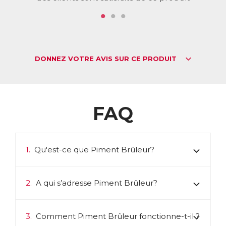
ACL :
9778511
EAN :
3401597785115
Télécharger la fiche produit
DONNEZ VOTRE AVIS SUR CE PRODUIT
FAQ
1.
Qu'est-ce que Piment Brûleur?
2.
A qui s’adresse Piment Brûleur?
3.
Comment Piment Brûleur fonctionne-t-il ?