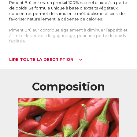
Piment Brûleur est un produit 100% naturel d’aide à la perte
de poids. Sa formule unique à base d’extraits végétaux
concentrés permet de stimuler le métabolisme et ainsi de
favoriser naturellement la dépense de calories.
Piment Brûleur contribue également à diminuer l’appétit et
à limiter les envies de grignotage, pour une perte de poids
facilitée.
Piment Brûleur ne provoque pas de sensation de brûlure
en bouche, ni dans l’estomac.
LIRE TOUTE LA DESCRIPTION
Eviter l’effet yoyo en stimulant le métabolisme
La minceur conditionne souvent l’image de soi. C’est sans
doute pourquoi 67% des femmes et 50% des hommes
Composition
déclarent vouloir maigrir. Pourtant, 4 personnes sur 5
reprennent du poids après un régime.
C’est le fameux « effet yoyo » : soumis à un régime qui le
prive, l’organisme se met à stocker, et le retour à une
alimentation normale entraîne une reprise de poids
équivalente, voire supérieure à ce qui avait été perdu.
Pour perdre du poids, il faut que l’organisme brûle plus de
calories qu’il n’en reçoit. L’ensemble de ses dépenses