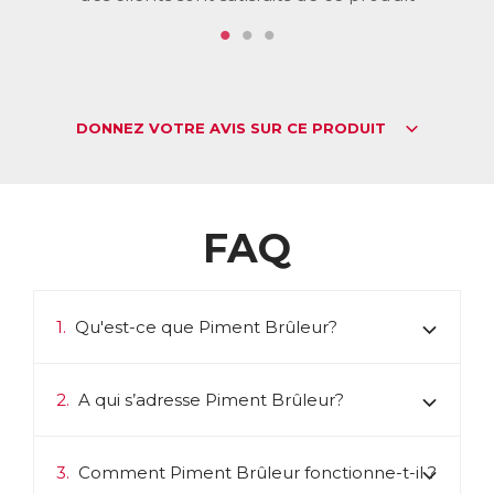
ACL :
9778511
EAN :
3401597785115
Télécharger la fiche produit
DONNEZ VOTRE AVIS SUR CE PRODUIT
FAQ
1.
Qu'est-ce que Piment Brûleur?
2.
A qui s’adresse Piment Brûleur?
3.
Comment Piment Brûleur fonctionne-t-il ?