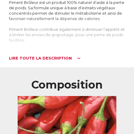
Piment Brûleur est un produit 100% naturel d’aide à la perte
de poids. Sa formule unique à base d’extraits végétaux
concentrés permet de stimuler le métabolisme et ainsi de
favoriser naturellement la dépense de calories.
Piment Brûleur contribue également à diminuer l’appétit et
à limiter les envies de grignotage, pour une perte de poids
facilitée.
Piment Brûleur ne provoque pas de sensation de brûlure
en bouche, ni dans l’estomac.
LIRE TOUTE LA DESCRIPTION
Eviter l’effet yoyo en stimulant le métabolisme
La minceur conditionne souvent l’image de soi. C’est sans
doute pourquoi 67% des femmes et 50% des hommes
Composition
déclarent vouloir maigrir. Pourtant, 4 personnes sur 5
reprennent du poids après un régime.
C’est le fameux « effet yoyo » : soumis à un régime qui le
prive, l’organisme se met à stocker, et le retour à une
alimentation normale entraîne une reprise de poids
équivalente, voire supérieure à ce qui avait été perdu.
Pour perdre du poids, il faut que l’organisme brûle plus de
calories qu’il n’en reçoit. L’ensemble de ses dépenses