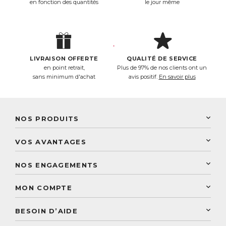
en fonction des quantités
le jour même
LIVRAISON OFFERTE
QUALITÉ DE SERVICE
en point retrait,
Plus de 97% de nos clients ont un
sans minimum d'achat
avis positif.
En savoir plus
NOS PRODUITS
New Nordic
VOS AVANTAGES
PhytoResearch
Programme de fidélité
Laboratoire Landais
NOS ENGAGEMENTS
Une livraison rapide
Découvrez le catalogue
Sélection de produits naturels
Paiement sécurisé
MON COMPTE
Service aux particuliers
Conseils personnalisés
Accès à mon compte
Conseil personnalisé
BESOIN D’AIDE
Suivre mes commandes