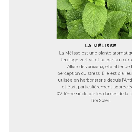
La
B6
Le
l’
M
Me
LA MÉLISSE
La Mélisse est une plante aromatiq
Le
feuillage vert vif et au parfum citr
de
Alliée des anxieux, elle atténue 
Me
perception du stress. Elle est d’ailleu
co
utilisée en herboristerie depuis l’Ant
AC
et était particulièrement apprécié
E
XVIIème siècle par les dames de la 
Roi Soleil.