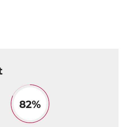
t
82%