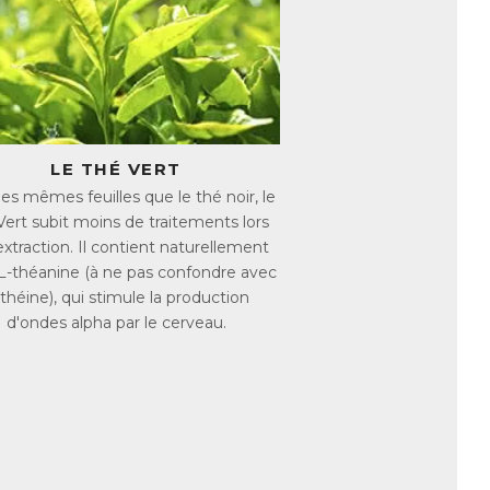
Magnésium et des Vitamines (B1, B2, B3,
stème nerveux.
is que la Vitamine B6 aide à réguler
à nouveau vos journées.
LE THÉ VERT
des mêmes feuilles que le thé noir, le
et la L-théanine soutiennent les capacités
Vert subit moins de traitements lors
de fatigue avancé.
extraction. Il contient naturellement
permet de profiter pleinement de vos jours
 L-théanine (à ne pas confondre avec
 théine), qui stimule la production
d'ondes alpha par le cerveau.