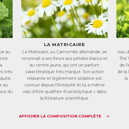
 formule unique de Melissa Rêve combine ces extraits végétaux à du 
, B12) qui agissent en synergie avec les plantes pour équilibrer le sy
 Magnésium permet également de réduire les crampes nocturnes tand
activité hormonale.
elissa Rêve vous aide à surmonter la fatigue en journée
lissa Rêve agit au-delà du sommeil seul pour vous aider à apprécier 
LA MATRICAIRE
ue au
La Matricaire, ou Camomille allemande, se
Issu 
 Magnésium contribue à réduire la fatigue, tandis que la Vitamine B5 
onné.
reconnaît à ses fleurs aux pétales blancs et
Thé 
 concentration et de mémorisation, souvent mises à mal par un état 
la
au centre jaune, qui ont un parfum
de l'
lissa Rêve met ainsi en place un véritable cercle vertueux qui vous 
rs très
caractéristique très marqué. Son action
de la
mme de vos nuits.
iquité,
relaxante et légèrement sédative est
la
L :
9771006
e au
connue depuis l’Antiquité et lui a même
AN :
3401597710063
cour du
valu d’être qualifiée d’«anxiolytique » dans
la littérature scientifique.
Télécharger la fiche produit
AFFICHER LA COMPOSITION COMPLÈTE