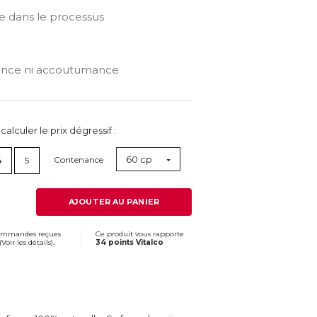
 dans le processus
ence ni accoutumance
lculer le prix dégressif :
60 cp
Contenance
4
5
AJOUTER AU PANIER
commandes reçues
Ce produit vous rapporte
(
Voir les détails
).
34 points Vitalco