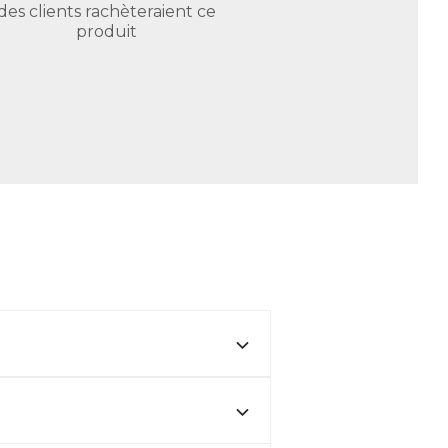
des clients rachèteraient ce
produit