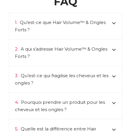
FAQ
gustatives, pendant longtemps. Les Pommes Annurca sont
le secret de l'efficacité des comprimés Hair Volume.
Cueillies puis placées sur un lit de joncs, les pommes sont
retournées tous les 4 jours à la main, ce qui leur permet de
1.
Qu’est-ce que Hair Volume™ & Ongles
mûrir doucement, jusqu'à être transformées en un extrait
Forts ?
concentré qui en préserve tous les bienfaits, et notamment
les procyanidines.
ACL :
4818424
2.
A qui s’adresse Hair Volume™ & Ongles
EAN :
3401548184240
Forts ?
Télécharger la fiche produit
3.
Qu’est-ce qui fragilise les cheveux et les
ongles ?
4.
Pourquoi prendre un produit pour les
cheveux et les ongles ?
5.
Quelle est la différence entre Hair