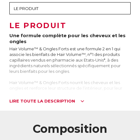
LE PRODUIT
Une formule complète pour les cheveux et les
ongles
Hair Volume™ & Ongles Forts est une formule 2 en 1 qui
associe les bienfaits de Hair Volume™, n°1 des produits
capillaires vendus en pharmacie aux Etats-Unis*, à des
ingrédients naturels sélectionnés spécifiquement pour
leurs bienfaits pour les ongles.
Hair Volume™ & Ongles Forts nourrit les cheveux et les
ongles et renforce leur structure de l’intérieur, pour leur
permettre de retrouver santé, beauté et résistance.
* depuis 2012
LIRE TOUTE LA DESCRIPTION
Les cheveux et les ongles sont très similaires
Si les ongles et les cheveux peuvent sembler très différents,
leur composition est en fait presque identique. Ils sont
Composition
formés en grande partie de kératine, une protéine fibreuse
constituée de plusieurs acides aminés dont la L-cystéine,