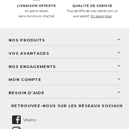
LIVRAISON OFFERTE
QUALITÉ DE SERVICE
en point retrait,
Plus de 97% de nos clients ont un
sans minimum d'achat
avis positif.
En savoir plus
NOS PRODUITS
New Nordic
VOS AVANTAGES
PhytoResearch
Programme de fidélité
Laboratoire Landais
NOS ENGAGEMENTS
Une livraison rapide
Découvrez le catalogue
Sélection de produits naturels
Paiement sécurisé
MON COMPTE
Service aux particuliers
Conseils personnalisés
Accès à mon compte
Conseil personnalisé
BESOIN D’AIDE
Suivre mes commandes
Questions fréquentes
RETROUVEZ-NOUS SUR LES RÉSEAUX SOCIAUX
Nous contacter
Vitalco