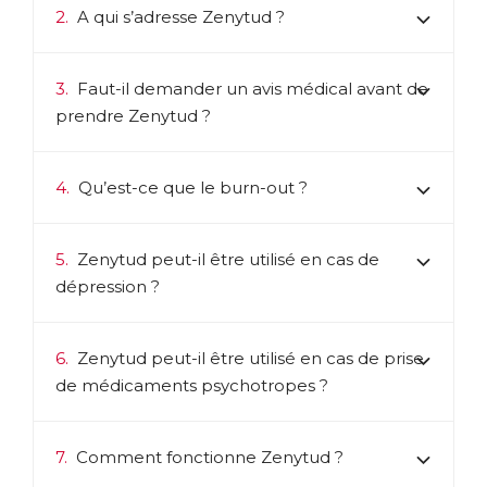
2.
A qui s’adresse Zenytud ?
Télécharger la fiche produit
3.
Faut-il demander un avis médical avant de
prendre Zenytud ?
4.
Qu’est-ce que le burn-out ?
5.
Zenytud peut-il être utilisé en cas de
dépression ?
6.
Zenytud peut-il être utilisé en cas de prise
de médicaments psychotropes ?
7.
Comment fonctionne Zenytud ?