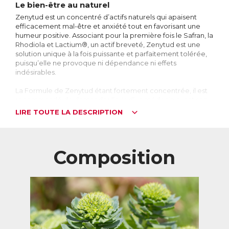
Le bien-être au naturel
Zenytud est un concentré d’actifs naturels qui apaisent
efficacement mal-être et anxiété tout en favorisant une
humeur positive. Associant pour la première fois le Safran, la
Rhodiola et Lactium®, un actif breveté, Zenytud est une
solution unique à la fois puissante et parfaitement tolérée,
puisqu’elle ne provoque ni dépendance ni effets
indésirables.
La Formule de Zenytud étant fortement concentrée, il est
recommandé de demander l’avis d’un médecin avant son
utilisation.
LIRE TOUTE LA DESCRIPTION
Zenytud est idéal en situation de mal-être psychologique
et tout particulièrement en cas de burn-out.
Composition
Cerveau : à l’origine du mal-être
A l’origine des pensées, des actions, des désirs et
motivations, le cerveau est le centre du système nerveux. Il
est composé de 100 milliards de cellules nerveuses
appelées neurones, qui forment un réseau à travers lequel
circulent des signaux électriques et des
neurotransmetteurs.