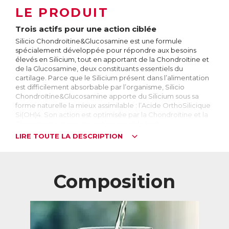
LE PRODUIT
Trois actifs pour une action ciblée
Silicio Chondroïtine&Glucosamine est une formule
spécialement développée pour répondre aux besoins
élevés en Silicium, tout en apportant de la Chondroïtine et
de la Glucosamine, deux constituants essentiels du
cartilage. Parce que le Silicium présent dans l’alimentation
est difficilement absorbable par l’organisme, Silicio
Chondroïtine&Glucosamine apporte du Silicium sous sa
forme naturelle la mieux assimilable : l’Acide OrthoSilicique
Si(OH)4. Son action est optimisée par la Chondroïtine et la
Glucosamine, pour une action qui cible tout
particulièrement les cartilages.
LIRE TOUTE LA DESCRIPTION
Le Silicium : quelle forme choisir ?
Le Silicium est l’élément le plus abondant de la croûte
terrestre après l’oxygène. Il n’existe pas dans la nature en
Composition
tant que corps pur, mais est toujours associé à d’autres
éléments. On le trouve majoritairement sous forme de
silice, dans le sable ou le quartz par exemple.
Le corps humain contient environ 1000 mg de Silicium,
principalement dans les os, les cartilages et les tendons