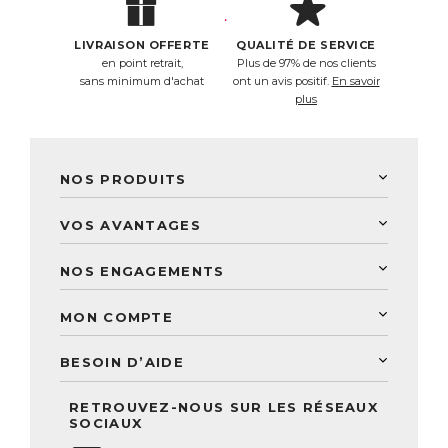
LIVRAISON OFFERTE
QUALITÉ DE SERVICE
en point retrait,
Plus de 97% de nos clients
sans minimum d'achat
ont un avis positif.
En savoir
plus
NOS PRODUITS
New Nordic
VOS AVANTAGES
PhytoResearch
Programme de fidélité
Laboratoire Landais
NOS ENGAGEMENTS
Une livraison rapide
Découvrez le catalogue
Sélection de produits naturels
Paiement sécurisé
MON COMPTE
Service aux particuliers
Conseils personnalisés
Accès à mon compte
Conseil personnalisé
BESOIN D’AIDE
Suivre mes commandes
Questions fréquentes
RETROUVEZ-NOUS SUR LES RÉSEAUX
Nous contacter
SOCIAUX