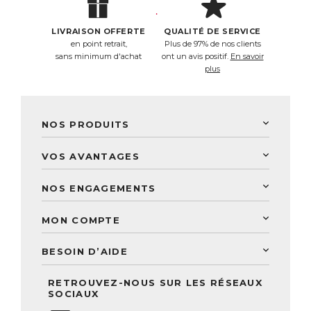
LIVRAISON OFFERTE
QUALITÉ DE SERVICE
en point retrait,
Plus de 97% de nos clients
sans minimum d'achat
ont un avis positif.
En savoir
plus
NOS PRODUITS
New Nordic
VOS AVANTAGES
PhytoResearch
Programme de fidélité
Laboratoire Landais
NOS ENGAGEMENTS
Une livraison rapide
Découvrez le catalogue
Sélection de produits naturels
Paiement sécurisé
MON COMPTE
Service aux particuliers
Conseils personnalisés
Accès à mon compte
Conseil personnalisé
BESOIN D’AIDE
Suivre mes commandes
Questions fréquentes
RETROUVEZ-NOUS SUR LES RÉSEAUX
Nous contacter
SOCIAUX