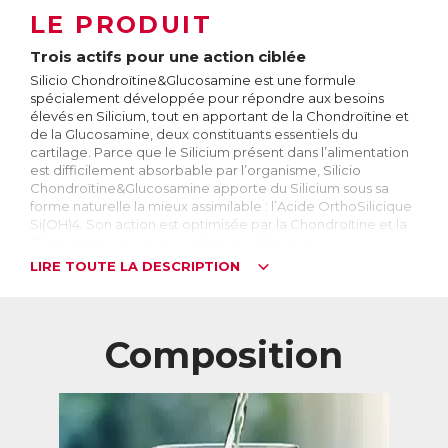
LE PRODUIT
Trois actifs pour une action ciblée
Silicio Chondroïtine&Glucosamine est une formule
spécialement développée pour répondre aux besoins
élevés en Silicium, tout en apportant de la Chondroïtine et
de la Glucosamine, deux constituants essentiels du
cartilage. Parce que le Silicium présent dans l’alimentation
est difficilement absorbable par l’organisme, Silicio
Chondroïtine&Glucosamine apporte du Silicium sous sa
forme naturelle la mieux assimilable : l’Acide OrthoSilicique
Si(OH)4. Son action est optimisée par la Chondroïtine et la
Glucosamine, pour une action qui cible tout
particulièrement les cartilages.
LIRE TOUTE LA DESCRIPTION
Le Silicium : quelle forme choisir ?
Le Silicium est l’élément le plus abondant de la croûte
terrestre après l’oxygène. Il n’existe pas dans la nature en
Composition
tant que corps pur, mais est toujours associé à d’autres
éléments. On le trouve majoritairement sous forme de
silice, dans le sable ou le quartz par exemple.
Le corps humain contient environ 1000 mg de Silicium,
principalement dans les os, les cartilages et les tendons