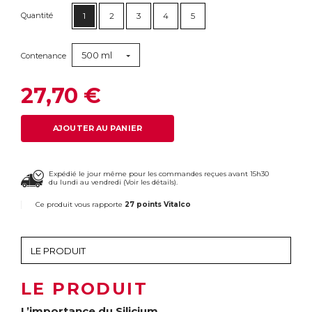
Quantité
1
2
3
4
5
500 ml
Contenance
27,70 €
AJOUTER AU PANIER
Expédié le jour même pour les commandes reçues avant 15h30
du lundi au vendredi (
Voir les détails
).
Ce produit vous rapporte
27 points Vitalco
LE PRODUIT
L’importance du Silicium