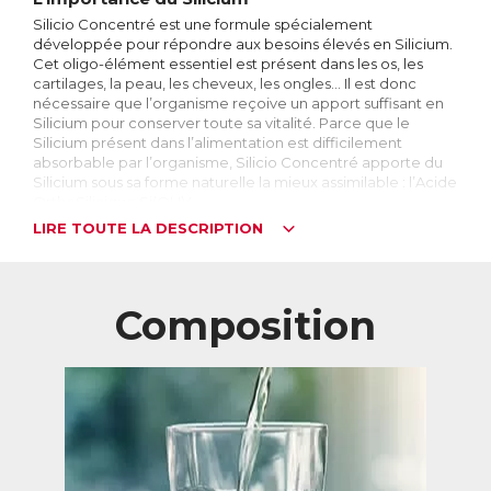
Silicio Concentré est une formule spécialement
développée pour répondre aux besoins élevés en Silicium.
Cet oligo-élément essentiel est présent dans les os, les
cartilages, la peau, les cheveux, les ongles… Il est donc
nécessaire que l’organisme reçoive un apport suffisant en
Silicium pour conserver toute sa vitalité. Parce que le
Silicium présent dans l’alimentation est difficilement
absorbable par l’organisme, Silicio Concentré apporte du
Silicium sous sa forme naturelle la mieux assimilable : l’Acide
OrthoSilicique Si(OH)4.
LIRE TOUTE LA DESCRIPTION
Silicio Concentré apporte au moins 14 mg de Silicium par
jour, permettant de répondre aux besoins les plus élevés
en Silicium.
Composition
Le Silicium : quelle forme choisir ?
Le Silicium est l’élément le plus abondant de la croûte
terrestre après l’oxygène. Il n’existe pas dans la nature en
tant que corps pur, mais est toujours associé à d’autres
éléments. On le trouve majoritairement sous forme de
silice, dans le sable ou le quartz par exemple.
Le corps humain contient environ 1000 mg de Silicium,
principalement dans les os, les cartilages et les tendons