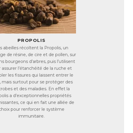
santes largement reconnues, elle fait de
ganisme.
s directement assimilables, tels que des
x (cuivre, phosphore, fer).
a garantit une longue conservation des
PROPOLIS
lais les plus délicats.
s abeilles récoltent la Propolis, un
e de résine, de cire et de pollen, sur
ns bourgeons d’arbres, puis l’utilisent
 assurer l’étanchéité de la ruche et
er les fissures qui laissent entrer le
d, mais surtout pour se protéger des
robes et des maladies. En effet la
olis a d’exceptionnelles propriétés
nissantes, ce qui en fait une alliée de
choix pour renforcer le système
immunitaire.