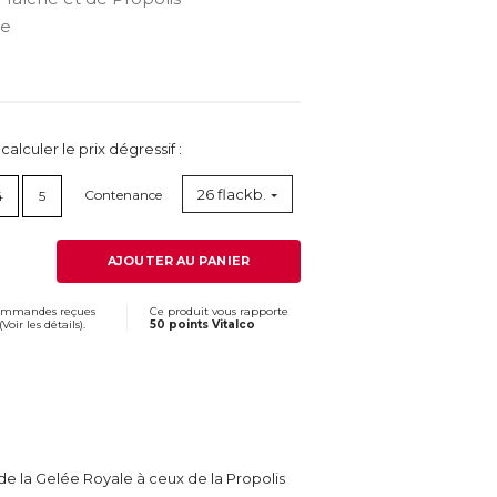
le
lculer le prix dégressif :
26 flackb.
Contenance
4
5
AJOUTER AU PANIER
commandes reçues
Ce produit vous rapporte
(
Voir les détails
).
50 points Vitalco
 de la Gelée Royale à ceux de la Propolis