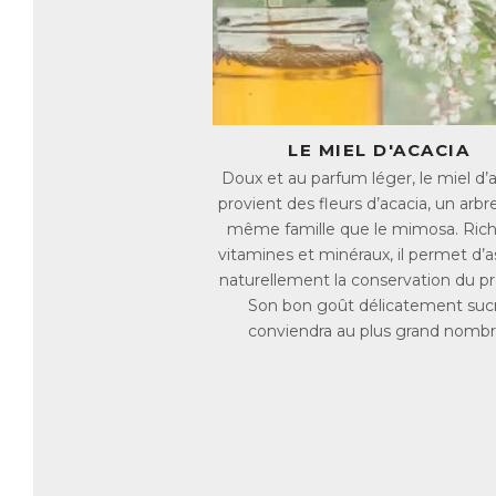
le
Ge
La
ac
L’
LE MIEL D'ACACIA
mo
Doux et au parfum léger, le miel d’
AC
provient des fleurs d’acacia, un arbre
E
même famille que le mimosa. Ric
vitamines et minéraux, il permet d’a
naturellement la conservation du pr
Son bon goût délicatement suc
conviendra au plus grand nombr