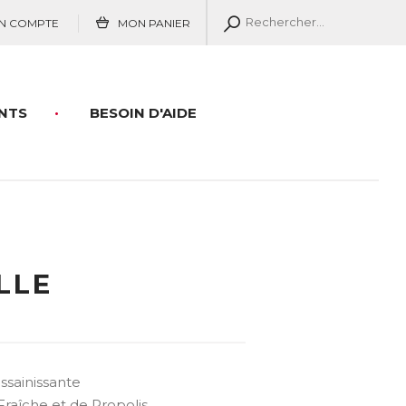
N COMPTE
MON PANIER
NTS
BESOIN D'AIDE
LLE
ssainissante
raîche et de Propolis