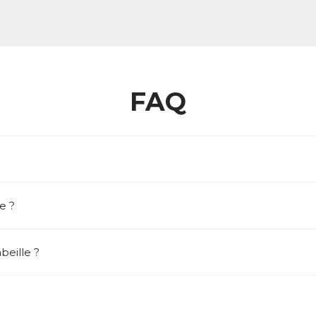
FAQ
e ?
eille ?