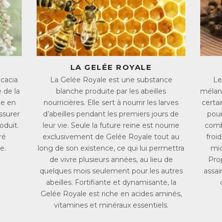
ur ruche des infections. Associée à la Gelée Royale, aux vertus énergi
ledabeille une solution d’une extrême efficacité pour renforcer l’or
 Gelée Royale apporte d’ailleurs à l’organisme de nombreux nutriment
ides aminés, des vitamines du groupe B (B3, B5, B8, B9) et des minérau
association de la Gelée Royale et de la Propolis avec du miel d’acaci
LA GELÉE ROYALE
lécules actives, mais aussi un goût doux et sucré qui conviendra aux pa
acacia
La Gelée Royale est une substance
Le
L :
7447537
 de la
blanche produite par les abeilles
mélang
AN :
3760036890033
he en
nourricières. Elle sert à nourrir les larves
certai
ssurer
d’abeilles pendant les premiers jours de
pour
Télécharger la fiche produit
oduit.
leur vie. Seule la future reine est nourrie
combl
ré
exclusivement de Gelée Royale tout au
froi
e.
long de son existence, ce qui lui permettra
mic
de vivre plusieurs années, au lieu de
Prop
quelques mois seulement pour les autres
assai
abeilles. Fortifiante et dynamisante, la
Gelée Royale est riche en acides aminés,
vitamines et minéraux essentiels.