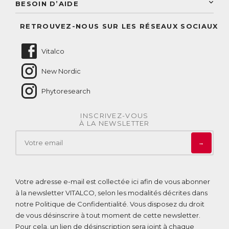
Conseil personnalisé
BESOIN D’AIDE
Suivre mes commandes
Questions fréquentes
RETROUVEZ-NOUS SUR LES RÉSEAUX SOCIAUX
Nous contacter
Vitalco
New Nordic
Phytoresearch
INSCRIVEZ-VOUS
À LA NEWSLETTER
→
Votre adresse e-mail est collectée ici afin de vous abonner
à la newsletter VITALCO, selon les modalités décrites dans
notre
Politique de Confidentialité
. Vous disposez du droit
de vous désinscrire à tout moment de cette newsletter.
Pour cela, un lien de désinscription sera joint à chaque