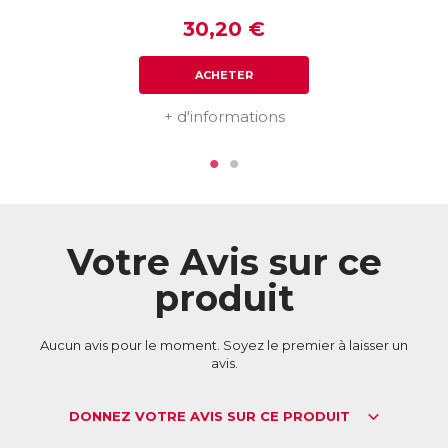
mois. Or une dose journalière de Cellufit Action apporte
30,20 €
une dose 3 fois plus élevée d’Aronie !
La Vitamine C soutient également la formation de
ACHETER
collagène, favorisant une peau plus ferme et plus souple, et
la Vitamine B6 permet de réguler l’activité hormonale.
+ d'informations
ACL :
2951840
EAN :
3401529518408
Télécharger la fiche produit
Votre Avis sur ce
produit
Aucun avis pour le moment. Soyez le premier à laisser un
avis.
DONNEZ VOTRE AVIS SUR CE PRODUIT