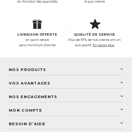
en fonction des quantités
le jour même
LIVRAISON OFFERTE
QUALITÉ DE SERVICE
en point retrait,
Plus de 97% de nos clients ont un
sans minimum d'achat
avis positif.
En savoir plus
NOS PRODUITS
New Nordic
VOS AVANTAGES
PhytoResearch
Programme de fidélité
Laboratoire Landais
NOS ENGAGEMENTS
Une livraison rapide
Découvrez le catalogue
Sélection de produits naturels
Paiement sécurisé
MON COMPTE
Service aux particuliers
Conseils personnalisés
Accès à mon compte
Conseil personnalisé
BESOIN D’AIDE
Suivre mes commandes