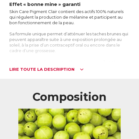
Effet « bonne mine » garanti
Skin Care Pigment Clair contient des actifs 100% naturels
qui régulent la production de mélanine et participent au
bon fonctionnement de la peau.
Sa formule unique permet d’atténuer les taches brunes qui
peuvent apparaître suite à une exposition prolongée au
soleil, à la prise d’un contraceptif oral ou encore dans le
cadre d’une grossesse.
Riche en antioxydants qui protègent la peau, elle prévient
également l’apparition de nouvelles taches, afin de
LIRE TOUTE LA DESCRIPTION
retrouver durablement un teint uniforme et lumineux.
Skin Care Pigment Clair agit de l’intérieur, sur les couches
profondes de la peau que les crèmes traditionnelles
Composition
n’atteignent pas.
Ces taches qui fâchent
La couleur de la peau est due à un pigment, la mélanine, qui
est produit naturellement par certaines cellules appelées
mélanocytes. Le rôle de ce pigment est de protéger la
peau contre les effets néfastes des UV, et sa production est
principalement stimulée par l’exposition au soleil.