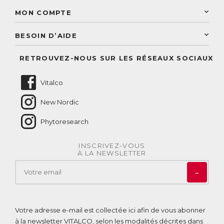
Découvrez le catalogue
Sélection de produits naturels
Paiement sécurisé
MON COMPTE
Service aux particuliers
Conseils personnalisés
Accès à mon compte
Conseil personnalisé
BESOIN D’AIDE
Suivre mes commandes
Questions fréquentes
RETROUVEZ-NOUS SUR LES RÉSEAUX SOCIAUX
Nous contacter
Vitalco
New Nordic
Phytoresearch
INSCRIVEZ-VOUS
À LA NEWSLETTER
→
Votre adresse e-mail est collectée ici afin de vous abonner
à la newsletter VITALCO, selon les modalités décrites dans