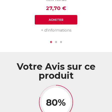
ACL :
6207334
27,70 €
EAN :
3401562073346
ACHETER
Télécharger la fiche produit
+ d'informations
Votre Avis sur ce
produit
80%