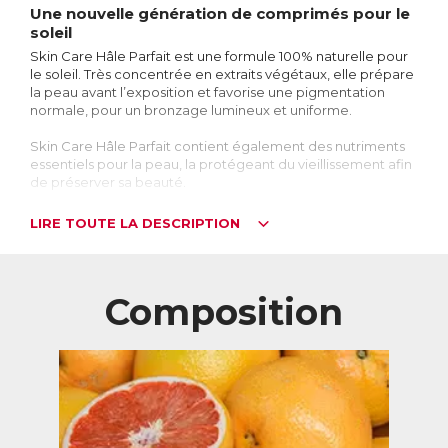
Une nouvelle génération de comprimés pour le
soleil
Skin Care Hâle Parfait est une formule 100% naturelle pour
le soleil. Très concentrée en extraits végétaux, elle prépare
la peau avant l’exposition et favorise une pigmentation
normale, pour un bronzage lumineux et uniforme.
Skin Care Hâle Parfait contient également des nutriments
essentiels pour la peau, la protégeant du vieillissement afin
de préserver sa beauté.
Ces comprimés ne contiennent pas de bêta-carotène, une
LIRE TOUTE LA DESCRIPTION
substance connue comme pouvant avoir des effets
négatifs, en particulier chez les fumeurs.
Peau dorée et beauté préservée
Composition
Lorsqu’apparaissent les premiers rayons du soleil, nous
sommes nombreux à dévoiler notre peau pour en profiter,
dans l’espoir de prendre quelques couleurs.
En effet le bronzage est une réponse spontanée de la peau
suite à une exposition aux rayons UV du soleil. Il est le
résultat d’une production plus élevée de mélanine, un
pigment naturel qui donne sa couleur à la peau. Elle va