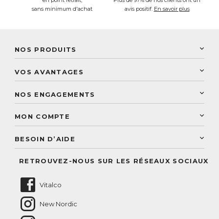
en point retrait,
Plus de 97% de nos clients ont un
sans minimum d'achat
avis positif.
En savoir plus
NOS PRODUITS
New Nordic
VOS AVANTAGES
PhytoResearch
Programme de fidélité
Laboratoire Landais
NOS ENGAGEMENTS
Une livraison rapide
Découvrez le catalogue
Sélection de produits naturels
Paiement sécurisé
MON COMPTE
Service aux particuliers
Conseils personnalisés
Accès à mon compte
Conseil personnalisé
BESOIN D’AIDE
Suivre mes commandes
Questions fréquentes
RETROUVEZ-NOUS SUR LES RÉSEAUX SOCIAUX
Nous contacter
Vitalco
New Nordic