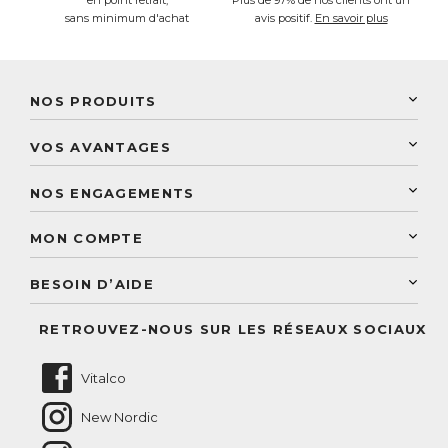
en point retrait,
Plus de 97% de nos clients ont un
sans minimum d'achat
avis positif.
En savoir plus
NOS PRODUITS
New Nordic
VOS AVANTAGES
PhytoResearch
Programme de fidélité
Laboratoire Landais
NOS ENGAGEMENTS
Une livraison rapide
Découvrez le catalogue
Sélection de produits naturels
Paiement sécurisé
MON COMPTE
Service aux particuliers
Conseils personnalisés
Accès à mon compte
Conseil personnalisé
BESOIN D’AIDE
Suivre mes commandes
Questions fréquentes
RETROUVEZ-NOUS SUR LES RÉSEAUX SOCIAUX
Nous contacter
Vitalco
New Nordic