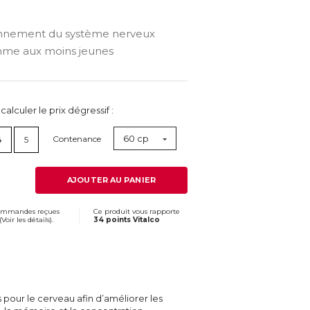
ionnement du système nerveux
mme aux moins jeunes
lculer le prix dégressif :
60 cp
Contenance
4
5
AJOUTER AU PANIER
commandes reçues
Ce produit vous rapporte
(
Voir les détails
).
34 points Vitalco
 pour le cerveau afin d’améliorer les