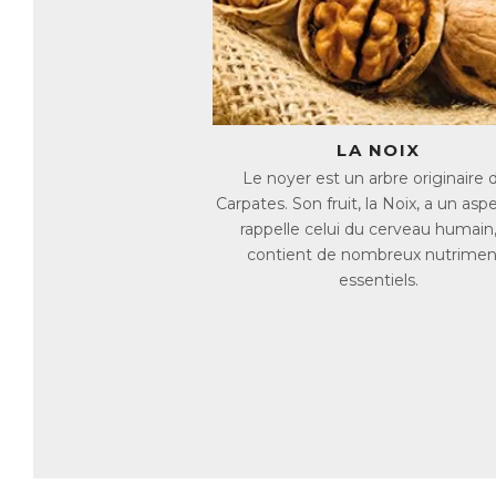
Ce
bo
fo
L’
se
LA NOIX
L’
no
Le noyer est un arbre originaire 
Carpates. Son fruit, la Noix, a un asp
Un
rappelle celui du cerveau humain,
Ce
contient de nombreux nutrimen
essentiels.
AC
E