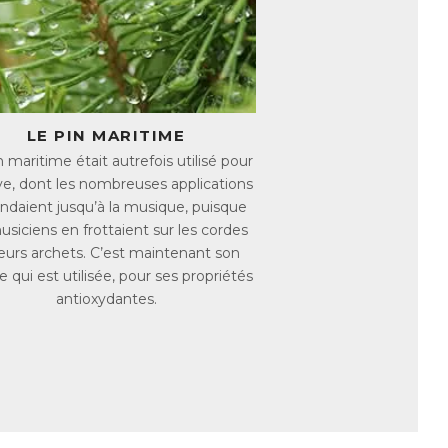
me, qui favorise la microcirculation. Une
ments indispensables à son bon
la L-théanine naturellement contenue dans
LE PIN MARITIME
rise des performances intellectuelles
 maritime était autrefois utilisé pour
ve, dont les nombreuses applications
endaient jusqu’à la musique, puisque
 qui contribuent à réduire la fatigue.
usiciens en frottaient sur les cordes
leurs archets. C’est maintenant son
 qui est utilisée, pour ses propriétés
antioxydantes.