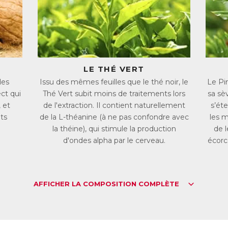
rveau Clair contient des extraits de Noix, de Grenade et de Pin Mariti
nne irrigation du cerveau est essentielle pour qu’il reçoive les nutri
nctionnement.
extrait de Thé Vert favorise la mémorisation et la relaxation grâce à 
s feuilles.
LE THÉ VERT
action du Thé Vert est complétée par celle de la Vitamine B5, qui favo
rmales, et par celle de l’Iode, qui soutient les fonctions cognitives.
des
Issu des mêmes feuilles que le thé noir, le
Le Pin
ect qui
Thé Vert subit moins de traitements lors
sa sè
e action revitalisante
 et
de l'extraction. Il contient naturellement
s’ét
rveau Clair a également une action revitalisante grâce aux Vitamines B
ts
de la L-théanine (à ne pas confondre avec
les m
la théine), qui stimule la production
de 
L :
2951863
AN :
3401529518637
d'ondes alpha par le cerveau.
écorce
Télécharger la fiche produit
AFFICHER LA COMPOSITION COMPLÈTE