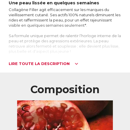
Une peau lissée en quelques semaines
Collagène Filler agit efficacement sur les marques du
vieillissement cutané. Ses actifs 100% naturels diminuent les
rides et raffermissent la peau, pour un effet rajeunissant
visible en quelques semaines seulement*.
Sa formule unique permet de ralentir l’horloge interne de la
peau et protège des agressions extérieures. La peau
retrouve alors fermeté et souplesse ; elle devient plus lisse,
plus belle et d’aspect plus jeune !
Collagène Filler agit de l’intérieur, sur les couches
LIRE TOUTE LA DESCRIPTION
profondes de la peau que les crèmes traditionnelles
n’atteignent pas.
*Etude clinique réalisée pendant 56 jours sur un panel de
Composition
femmes âgées de 36 à 58 ans.
Mais d’où viennent les rides ?
Les rides sont les manifestations les plus visibles du
vieillissement cutané. Leur apparition, souvent très mal
vécue, est pourtant liée à une évolution naturelle de la
peau avec l’âge.