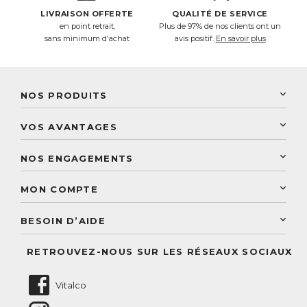
LIVRAISON OFFERTE
QUALITÉ DE SERVICE
en point retrait,
Plus de 97% de nos clients ont un
sans minimum d'achat
avis positif.
En savoir plus
NOS PRODUITS
New Nordic
VOS AVANTAGES
PhytoResearch
Programme de fidélité
Laboratoire Landais
NOS ENGAGEMENTS
Une livraison rapide
Découvrez le catalogue
Sélection de produits naturels
Paiement sécurisé
MON COMPTE
Service aux particuliers
Conseils personnalisés
Accès à mon compte
Conseil personnalisé
BESOIN D’AIDE
Suivre mes commandes
Questions fréquentes
RETROUVEZ-NOUS SUR LES RÉSEAUX SOCIAUX
Nous contacter
Vitalco