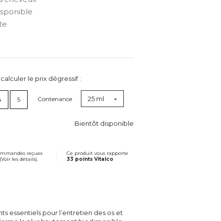
isponible
te
lculer le prix dégressif :
25 ml
Contenance
4
5
Bientôt disponible
commandes reçues
Ce produit vous rapporte
(
Voir les détails
).
33 points Vitalco
ts essentiels pour l’entretien des os et