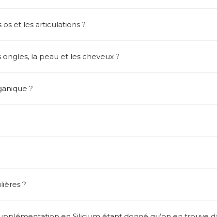
s os et les articulations ?
les ongles, la peau et les cheveux ?
rganique ?
lières ?
 supplémentation en Silicium étant donné qu’on en trouve da