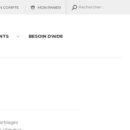
N COMPTE
MON PANIER
NTS
BESOIN D'AIDE
artilages
s cheveux