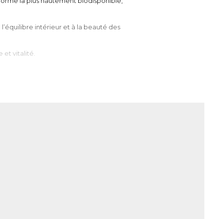
a forme la plus hautement biodisponible,
’équilibre intérieur et à la beauté des
et vitalité.
oxygène. Il n’existe pas dans la nature en
e trouve majoritairement sous forme de
s les os, les cartilages et les tendons
suffit pas de manger une poignée de sable
 n’est que très peu absorbable par le corps
r cela les différentes formes de Silicium