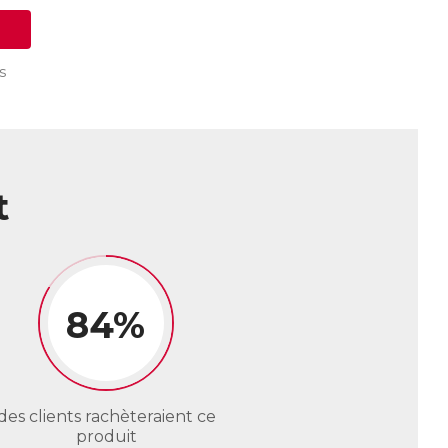
s
t
84%
des clients rachèteraient ce
produit