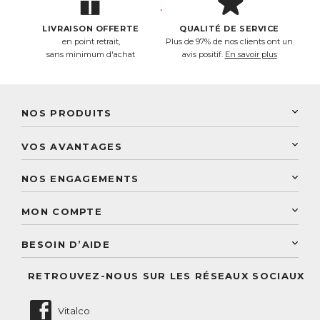
LIVRAISON OFFERTE
QUALITÉ DE SERVICE
en point retrait,
Plus de 97% de nos clients ont un
sans minimum d'achat
avis positif.
En savoir plus
NOS PRODUITS
New Nordic
VOS AVANTAGES
PhytoResearch
Programme de fidélité
Laboratoire Landais
NOS ENGAGEMENTS
Une livraison rapide
Découvrez le catalogue
Sélection de produits naturels
Paiement sécurisé
MON COMPTE
Service aux particuliers
Conseils personnalisés
Accès à mon compte
Conseil personnalisé
BESOIN D’AIDE
Suivre mes commandes
Questions fréquentes
RETROUVEZ-NOUS SUR LES RÉSEAUX SOCIAUX
Nous contacter
Vitalco