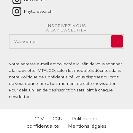
Grâce à ses teneurs exceptionnelles en Omega 3, en
phospholipides, en astaxanthine et en choline, l’huile de krill
Phytoresearch
a de nombreux avantages comparativement à d’autres
sources d’Omega 3 (huile de poisson…), ce qui fait d’elle
une alliée santé de choix.
INSCRIVEZ-VOUS
À LA NEWSLETTER
Pourquoi choisir Omega 3 rouge de New Nordic
?
→
Biodisponibilité maximale :
L’huile de krill contient des Omega 3 à longue chaîne liés à
des phospholipides, qui augmentent leur absorption par
Votre adresse e-mail est collectée ici afin de vous abonner
l’organisme.
à la newsletter VITALCO, selon les modalités décrites dans
notre
Politique de Confidentialité
. Vous disposez du droit
Bienfaits préservés :
de vous désinscrire à tout moment de cette newsletter.
L’huile de krill contenue dans Omega 3 rouge est
Pour cela, un lien de désinscription sera joint à chaque
également naturellement riche en astaxanthine, un
newsletter.
antioxydant qui préserve l’huile du rancissement,
garantissant les propriétés des Omega 3 qu’elle contient
sur le long terme.
CGV
CGU
Politique de
Digestion facile :
confidentialité
Mentions légales
Omega 3 rouge bénéficie d’un processus d’encapsulation