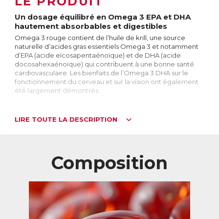
LE PRODUIT
Un dosage équilibré en Omega 3 EPA et DHA
hautement absorbables et digestibles
Omega 3 rouge contient de l’huile de krill, une source
naturelle d’acides gras essentiels Omega 3 et notamment
d’EPA (acide eïcosapentaénoïque) et de DHA (acide
docosahexaénoïque) qui contribuent à une bonne santé
cardiovasculaire. Les bienfaits de l’Omega 3 DHA sur le
fonctionnement du cerveau et sur la vision ont également
été largement démontrés.
Les Omega 3 contenus dans l’huile de krill ont l’avantage
d’être liés à des phospholipides, ce qui permet une
LIRE TOUTE LA DESCRIPTION
meilleure assimilation par l’organisme. Aussi, l’huile de krill
contenue dans Omega 3 rouge est naturellement riche en
astaxanthine, un puissant antioxydant qui préserve la
fraîcheur de l’huile et les bienfaits des Omega 3, ce qui est
Composition
la garantie d’une qualité exceptionnelle.
Grâce à son huile de krill d’excellente qualité issue d’une
pêche durable, Omega 3 rouge fournit un dosage équilibré
en Omega 3 EPA et DHA hautement absorbables pour une
efficacité maximale, le tout sans goût ni odeur grâce à un
processus d’encapsulation spécifique de l’huile qui facilite