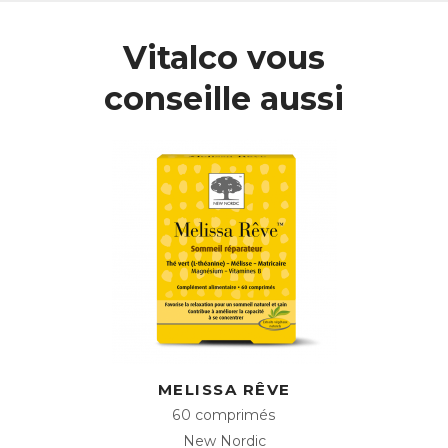
Tone associe des extraits de Sarrasin, de Galanga, de
Vitalco vous
Myrtille et de Houblon, mais aussi de Ginkgo, dont les
feuilles stimulent la microcirculation sanguine, favorisant
conseille aussi
une bonne audition.
L’action de ces extraits végétaux est complétée par celle
du Magnésium, qui contribue à maintenir un bon équilibre
électrolytique, favorisant une transmission optimale des
signaux, tandis que la Niacine contribue au bon
fonctionnement du système nerveux.
Le Magnésium, la Niacine ainsi que la Vitamine C
permettent également de diminuer la sensation de fatigue
qui accompagne souvent les gênes auditives.
ACL :
6087456
EAN :
3401560874563
Télécharger la fiche produit
MELISSA RÊVE
60 comprimés
New Nordic