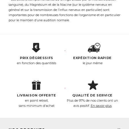
sanguine), du Magnésium et de la Niacine (sur le système nerveux en
général et sur la transmission de l’influx nerveux en particulier) sont
importantes pour de nombreuses fonctions de l’organisme et en particulier
pour le maintien d’une audition normale.
PRIX DÉGRESSIFS
EXPÉDITION RAPIDE
en fonction des quantités
le jour même
LIVRAISON OFFERTE
QUALITÉ DE SERVICE
en point retrait,
Plus de 97% de nos clients ont un
sans minimum d'achat
avis positif.
En savoir plus