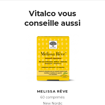
Tone associe des extraits de Sarrasin, de Galanga, de
Vitalco vous
Myrtille et de Houblon, mais aussi de Ginkgo, dont les
feuilles stimulent la microcirculation sanguine, favorisant
conseille aussi
une bonne audition.
L’action de ces extraits végétaux est complétée par celle
du Magnésium, qui contribue à maintenir un bon équilibre
électrolytique, favorisant une transmission optimale des
signaux, tandis que la Niacine contribue au bon
fonctionnement du système nerveux.
Le Magnésium, la Niacine ainsi que la Vitamine C
permettent également de diminuer la sensation de fatigue
qui accompagne souvent les gênes auditives.
ACL :
6087456
EAN :
3401560874563
Télécharger la fiche produit
MELISSA RÊVE
60 comprimés
New Nordic