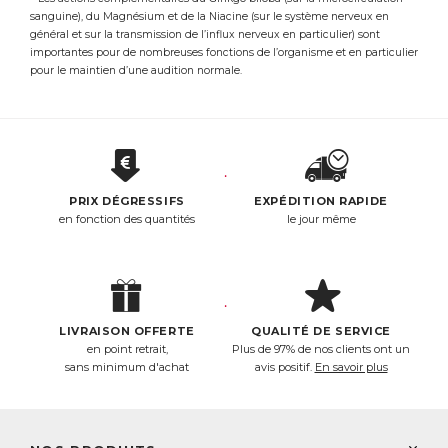
sanguine), du Magnésium et de la Niacine (sur le système nerveux en
général et sur la transmission de l’influx nerveux en particulier) sont
importantes pour de nombreuses fonctions de l’organisme et en particulier
pour le maintien d’une audition normale.
PRIX DÉGRESSIFS
EXPÉDITION RAPIDE
en fonction des quantités
le jour même
LIVRAISON OFFERTE
QUALITÉ DE SERVICE
en point retrait,
Plus de 97% de nos clients ont un
sans minimum d'achat
avis positif.
En savoir plus