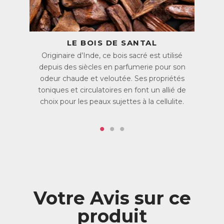
●
Le Bois de Santal
: c’est son principe actif naturel,
l’acide xyménynique, qui lui confère ses propriétés anti-
cellulite. Il a une action reconnue sur le maintien de
l’hydratation et de l’élasticité de la peau, mais aussi sur la
microcirculation sanguine, facilitant le drainage des zones
LE BOIS DE SANTAL
de cellulite.
●
Les acides aminés
: ils favorisent la régénération des
Originaire d’Inde, ce bois sacré est utilisé
cellules de la peau et améliorent son élasticité et sa
depuis des siècles en parfumerie pour son
fermeté.
odeur chaude et veloutée. Ses propriétés
●
Le Cumin noir
: son huile connue sous le nom d’huile de
toniques et circulatoires en font un allié de
Nigelle aide à maintenir l’hydratation de la peau.
● Enfin, la formule du Gel Cellufit Action est optimisée par le
choix pour les peaux sujettes à la cellulite.
Menthol
qui procure une sensation de fraîcheur pour une
peau tonifiée !
ACL :
6349290
EAN :
5021807006687
Votre Avis sur ce
produit