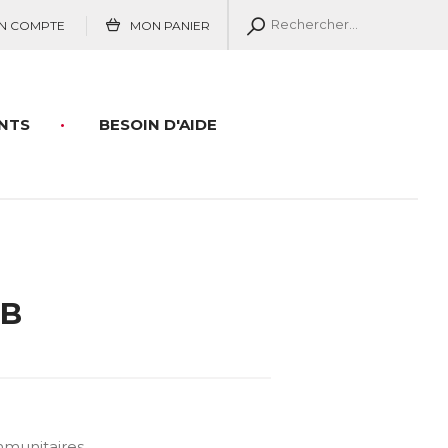
N COMPTE
MON PANIER
NTS
BESOIN D'AIDE
 B
mmunitaires