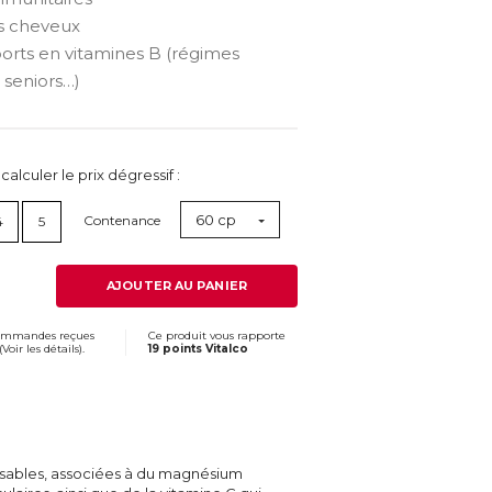
s cheveux
rts en vitamines B (régimes
 seniors…)
lculer le prix dégressif :
60 cp
Contenance
4
5
AJOUTER AU PANIER
commandes reçues
Ce produit vous rapporte
(
Voir les détails
).
19 points Vitalco
nsables, associées à du magnésium