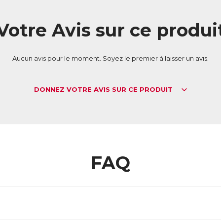
évention des rides.
utres actions
Votre Avis sur ce produi
 vitamine B1 contribue à une bonne santé cardiovasculaire.
 vitamine B6 intervient aussi dans la régulation des fonctions hormon
Aucun avis pour le moment. Soyez le premier à laisser un avis.
L :
6317233
AN :
3770011802661
DONNEZ VOTRE AVIS SUR CE PRODUIT
Télécharger la fiche produit
FAQ