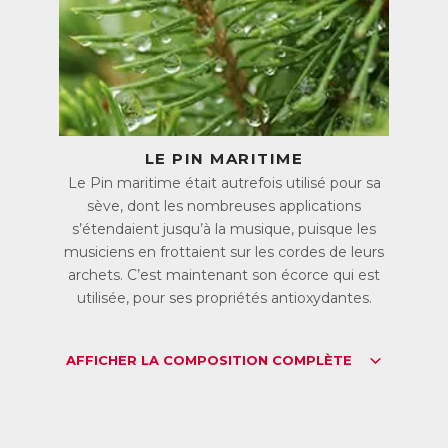
s vitamines B et le magnésium jouent notamment un rôle important da
lucides, lipides et protéines) en énergie.
 vitamine B5 contribue aussi à des performances intellectuelles norma
urotransmetteurs (molécules chimiques assurant la transmission de l’
tre).
 vitamine C joue un rôle essentiel dans l’absorption du fer, nécessaire
LE PIN MARITIME
 Magnésium contenu dans Vitamines B est sous forme de malate (se
Le Pin maritime était autrefois utilisé pour sa
it partie des mieux absorbées et des mieux tolérées par l’organisme.
sève, dont les nombreuses applications
s’étendaient jusqu’à la musique, puisque les
aintien des défenses de l’organisme
musiciens en frottaient sur les cordes de leurs
s vitamines B6, B9, B12 et C contribuent au fonctionnement normal d
archets. C’est maintenant son écorce qui est
 vitamine C est un puissant antioxydant qui protège les cellules, no
utilisée, pour ses propriétés antioxydantes.
attaque des radicaux libres qui les dégradent. Cette action est complé
ritime et de Poivre long qui sont des sources naturelles d’antioxydan
AFFICHER LA COMPOSITION COMPLÈTE
eauté de la peau et des cheveux
s vitamines B2, B3 et B8 favorisent le maintien d’une peau normale.
intien de cheveux normaux.
 vitamine C intervient dans la synthèse normale du collagène, nécessa