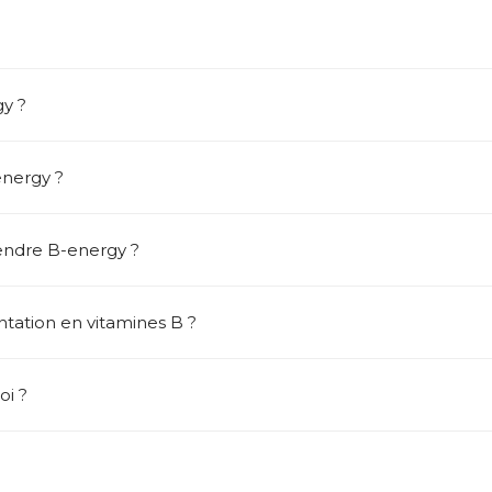
y ?
nergy ?
endre B-energy ?
tation en vitamines B ?
oi ?