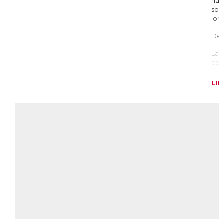
ha
so
lo
De
La
co
l’
L
L
Le
no
ce
Bi
ce
pr
di
30
B6
D
Le