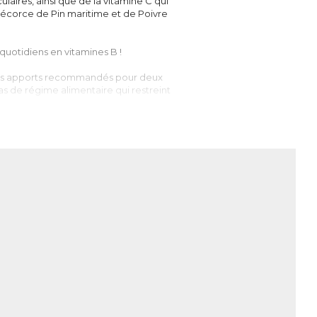
aires, ainsi que de la vitamine C qui
d’écorce de Pin maritime et de Poivre
quotidiens en vitamines B !
 des apports recommandés pour deux
s de régime alimentaire qui restreint
8, B9 et B12. Elles sont essentielles à de
 nerveux, du système immunitaire, des
ique…).
upplémentation en vitamines B peut
tamine B12 n’est présente que dans les
isation des vitamines B par l’organisme
esoins chez les personnes âgées. Environ
ants en vitamines B, notamment B2, B9 et
la fatigue.