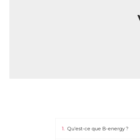
pr
A
La
La
AC
E
1.
Qu’est-ce que B-energy ?