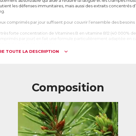
utement absorbable qui aide à réduire la fatigue et les crampes muscul
utient les défenses immunitaires, mais aussi des extraits concentrés 
ng.
ux comprimés par jour suffisent pour couvrir l’ensemble des besoins 
 très forte concentration de Vitamines B en vitamine B12 (40 000%
mprimés par jour) en fait une formule particulièrement adaptée en ca
apport de protéines animales.
IRE TOUTE LA DESCRIPTION
es vitamines B, des vitamines essentielles
s vitamines B désignent un groupe de 8 vitamines : B1, B2, B3, B5, B6, B
mbreux processus biologiques (fonctionnement du cœur, du système
llules sanguines, de la peau et des cheveux, du métabolisme énergét
Composition
en qu’elles soient généralement apportées par l’alimentation, une s
pendant s’avérer nécessaire en fonction du régime alimentaire (la vi
oduits d’origine animale par exemple). L’absorption digestive et l’util
minue également avec l’âge, ce qui entraîne une augmentation des b
% de la population senior européenne n’aurait pas des apports suffis
.
iminution de la fatigue
s vitamines B2, B3, B5, B6, B9, B12, C et le magnésium aident à réduire 