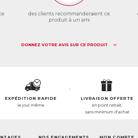
L :
6276966
AN :
3770011802524
ce
des clients recommanderaient ce
produit à un ami
Télécharger la fiche produit
DONNEZ VOTRE AVIS SUR CE PRODUIT
EXPÉDITION RAPIDE
LIVRAISON OFFERTE
le jour même
en point retrait,
sans minimum d'achat
ANTAGES
NOS ENGAGEMENTS
MON COMPTE