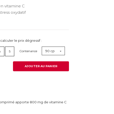
n vitamine C
tress oxydatif
lculer le prix dégressif :
90 cp
Contenance
4
5
AJOUTER AU PANIER
 comprimé apporte 800 mg de vitamine C