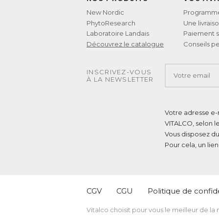
New Nordic
Programme 
PhytoResearch
Une livrais
Laboratoire Landais
Paiement s
Découvrez le catalogue
Conseils pe
INSCRIVEZ-VOUS
À LA NEWSLETTER
Votre adresse e-m
VITALCO, selon l
Vous disposez du
Pour cela, un lie
CGV
CGU
Politique de confide
Vitalco choisit pour vous le meilleur de la