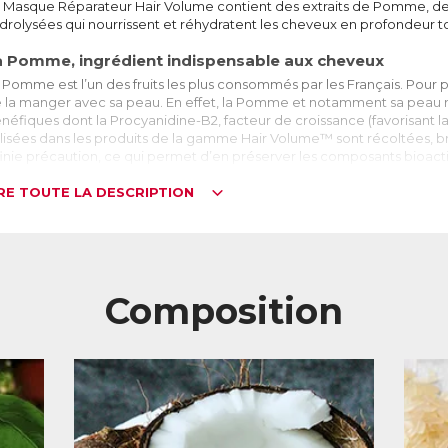
 Masque Réparateur Hair Volume contient des extraits de Pomme, de 
drolysées qui nourrissent et réhydratent les cheveux en profondeur to
a Pomme, ingrédient indispensable aux cheveux
 Pomme est l’un des fruits les plus consommés par les Français. Pour pro
 la manger avec sa peau. En effet, la Pomme et notamment sa peau
néfiques dont la Procyanidine-B2, facteur de croissance (favorisant
ilisées dans les produits de la gamme Hair Volume™ sont récoltées,
finie précaution, ce qui permet d’en préserver les composants bioacti
alité optimale. Mieux nourris et oxygénés, les cheveux sont plus forts, 
IRE TOUTE LA DESCRIPTION
es vertus cachées de la Noix de coco
huile de coco contient de l’acide laurique, un acide gras qui présente
rotéine les composant à près de 97%). En pénétrant les écailles des ch
ec la kératine et aider à restructurer la fibre capillaire. Les cheveux ser
uples. L’huile de coco s’applique sous forme de soin sur l’ensemble de
Composition
s pointes.
u volume grace aux protéines de Riz
s protéines de Riz permettent de maintenir l’hydratation des cheveux
les aident également à faciliter le coiffage en gainant la fibre capillair
drolysées ("découpées" en petits morceaux), ce qui facilite leur péné
L :
6302045