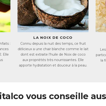
AN :
5021807005086
LA NOIX DE COCO
aits :
Connu depuis la nuit des temps, ce fruit
ances
délicieux a une chair blanche comme le lait
Les
. Elle
dont est extraite l’huile de Noix de coco
partic
us
aux propriétés très nourrissantes. Elle
la 
apporte hydratation et douceur à la peau.
italco vous conseille aus