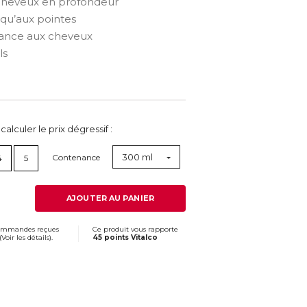
 cheveux en profondeur
qu’aux pointes
lance aux cheveux
ls
lculer le prix dégressif :
300 ml
Contenance
4
5
AJOUTER AU PANIER
commandes reçues
Ce produit vous rapporte
(
Voir les détails
).
45 points Vitalco