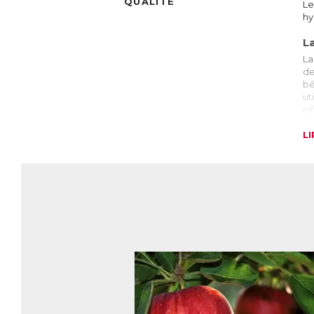
QUALITÉ
Le
hy
L
La
de
bé
ut
in
qu
L
L
L’
(p
av
so
le
D
Le
El
hy
AC