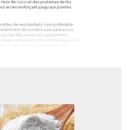
Noix de coco et des protéines de Riz
ut en les renforçant jusqu’aux pointes.
fiter de ses bienfaits, il est préférable
 renferment de nombreuses substances
 la pousse des cheveux). Les Pommes
 broyées, séchées et concentrées avec une
fs. Ce procédé est la garantie d’une
plus beaux, et poussent plus vite !
 une affinité avec la kératine des cheveux
eveux, il va en effet interagir directement
ont ainsi mieux hydratés, fortifiés, et
 la chevelure, et plus spécifiquement sur
 tout en leur apportant force et volume.
e. Préférer les protéines de Riz
tration pour une hydratation intense.