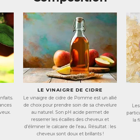
 calcaire de l’eau pour des cheveux brillants et doux.
huile de Millet permet de nourrir, protéger et renforcer la chevelure.
s protéines de Riz permettent de maintenir l’hydratation des cheveux
les aident également à faciliter le coiffage en gainant la fibre capillaire
n rituel beauté unique pour revitaliser les cheveux des 
s laboratoires de recherche végétale New Nordic bénéficient de plu
s produits de santé et cosmétiques naturels, formulés sur la base des
ientifique. Les produits qui en résultent sont à la fois purs et effica
pillaires contenant les mêmes actifs végétaux est le meilleur moyen
intérieur que de l’extérieur. Cette approche saine et innovante crée u
 cœur de la démarche Beauty In & Out, et donne des résultats except
’importance du ph pour des cheveux en bonne santé
LE VINAIGRE DE CIDRE
 pH (potentiel hydrogène) est un paramètre qui permet de définir si un
faits.
Le vinaigre de cidre de Pomme est un allié
sure sur une échelle de 1 à 14 :
ances
de choix pour prendre soin de sa chevelure
Les
Un pH = 7 est dit neutre : c’est le cas de l’eau
veux.
au naturel. Son pH acide permet de
partic
Un pH < 7 est dit acide : c’est le cas du citron
resserrer les écailles des cheveux et
la 
Un pH > 7 est dit basique ou alcalin : c’est le cas du bicarbonate de s
d’éliminer le calcaire de l’eau. Résultat : les
 cuir chevelu et les cheveux en bonne santé ont naturellement un pH a
cheveux sont doux et brillants !
ir chevelu et pH autour de 3.7 pour les cheveux). Cette acidité provien