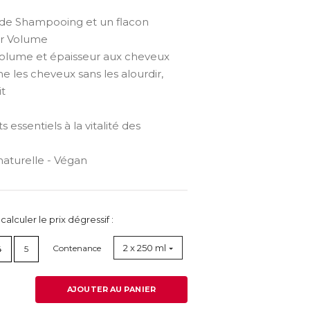
n de Shampooing et un flacon
r Volume
lume et épaisseur aux cheveux
 les cheveux sans les alourdir,
t
essentiels à la vitalité des
naturelle - Végan
lculer le prix dégressif :
2 x 250 ml
Contenance
4
5
AJOUTER AU PANIER