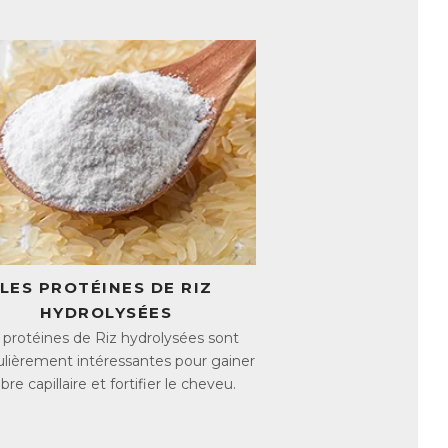
 tout en leur apportant force et volume.
.
racines jusqu’aux pointes
s de 30 ans d’expertise dans le domaine
 derniers résultats de la recherche
ces. Associer comprimés, gummies et soins
 de prendre soin des cheveux tant de
n rituel beauté unique pour les cheveux,
ionnels !
LES PROTÉINES DE RIZ
 milieu est acide, basique ou neutre. Il se
HYDROLYSÉES
 protéines de Riz hydrolysées sont
ulièrement intéressantes pour gainer
fibre capillaire et fortifier le cheveu.
oude
cide (pH compris entre 5.4 et 5.9 pour le
t du film hydrolipidique qui les recouvre.