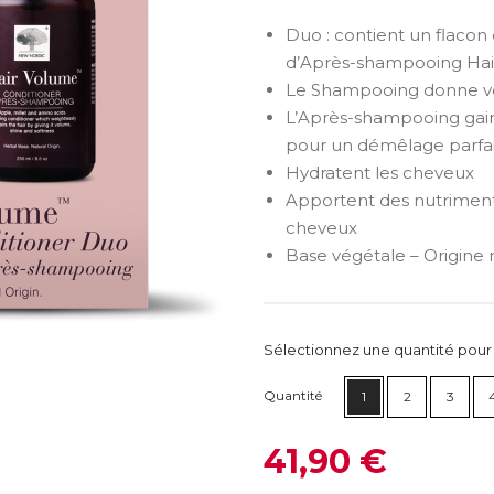
Duo : contient un flaco
d’Après-shampooing Hai
Le Shampooing donne vo
L’Après-shampooing gaine
pour un démêlage parfai
Hydratent les cheveux
Apportent des nutriments 
cheveux
Base végétale – Origine 
Sélectionnez une quantité pour ca
Quantité
1
2
3
41,90 €