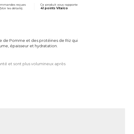
commandes reçues
Ce produit vous rapporte
(
Voir les détails
).
41 points Vitalco
e de Pomme et des protéines de Riz qui
ume, épaisseur et hydratation.
santé et sont plus volumineux après
idre de Pomme, de l’huile de Millet et
démêlage parfait, tout en leur apportant
uté des cheveux.
r les écailles des cheveux et d’éliminer