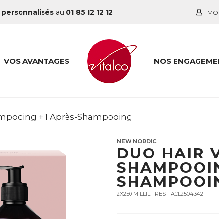
 personnalisés
au
01 85 12 12 12
MO
VOS AVANTAGES
NOS ENGAGEME
mpooing + 1 Après-Shampooing
NEW NORDIC
DUO HAIR 
SHAMPOOIN
SHAMPOOI
2X250 MILLILITRES - ACL2504342