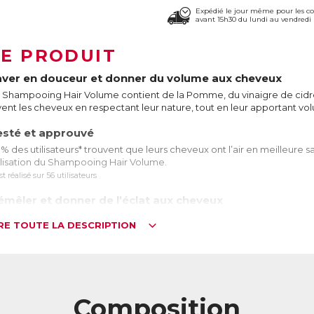
Expédié le jour même pour les 
avant 15h30 du lundi au vendredi 
LE PRODUIT
aver en douceur et donner du volume aux cheveux
 Shampooing Hair Volume contient de la Pomme, du vinaigre de cidr
vent les cheveux en respectant leur nature, tout en leur apportant vol
esté et approuvé
% des utilisateurs* trouvent que leurs cheveux ont l’air en meilleure 
ilisation du Shampooing Hair Volume.
st réalisé sur 56 utilisateurs
émêler et donner de l’éclat aux cheveux
Après-shampooing Hair Volume contient de la Pomme, du vinaigre de c
IRE TOUTE LA DESCRIPTION
s protéines de Riz qui gainent les cheveux sans les alourdir, pour un 
lume, éclat et douceur.
es ingrédients clés pour de beaux cheveux
 Pomme contient de nombreuses substances bénéfiques pour la bea
Composition
âce à son pH acide, le vinaigre de cidre de Pomme permet de resserre