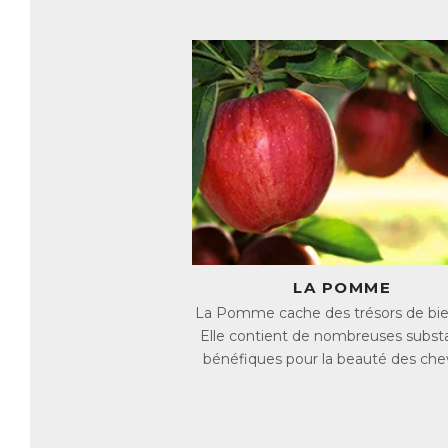
le
L’
Le
El
U
Le
de
sc
ca
l’
au
L
LA POMME
Le
La Pomme cache des trésors de bien
me
Elle contient de nombreuses subst
→ 
bénéfiques pour la beauté des che
→ 
→ 
Le
cu