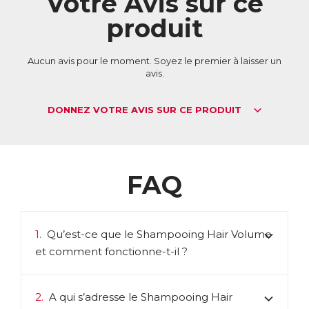
Votre Avis sur ce
✓ Ils sont garantis végan, sans silicone, sans huile minérale et
produit
sans tensioactif sulfaté.
✓ Testés sous contrôle dermatologique, ils sont
respectueux du cheveu et du cuir chevelu et conviennent à
tous les types de cheveux, y compris les cuirs chevelus et
Aucun avis pour le moment. Soyez le premier à laisser un
cheveux sensibles.
avis.
ACL :
2504342
EAN :
5021807005079
DONNEZ VOTRE AVIS SUR CE PRODUIT
FAQ
1.
Qu’est-ce que le Shampooing Hair Volume
et comment fonctionne-t-il ?
2.
A qui s’adresse le Shampooing Hair