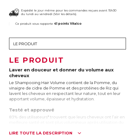
Expédié le jour même pour les commandes reçues avant 15h30
du lundi au vendredi (
Voir les détails
).
Ce produit vous rapporte
41 points Vitalco
LE PRODUIT
Laver en douceur et donner du volume aux
cheveux
Le Shampooing Hair Volume contient de la Pomme, du
vinaigre de cidre de Pomme et des protéines de Riz qui
lavent les cheveux en respectant leur nature, tout en leur
apportant volume, épaisseur et hydratation.
Testé et approuvé
83% des utilisateurs* trouvent que leurs cheveux ont l’air en
meilleure santé et sont plus volumineux après utilisation du
Shampooing Hair Volume.
LIRE TOUTE LA DESCRIPTION
*Test réalisé sur 56 utilisateurs