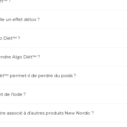
èt™ ?
le un effet détox ?
o Dièt™ ?
endre Algo Dièt™ ?
t™ permet-il de perdre du poids ?
 de l’iode ?
re associé à d’autres produits New Nordic ?