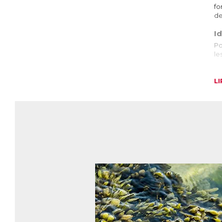
fo
de
Id
Po
le
L
Tr
Tr