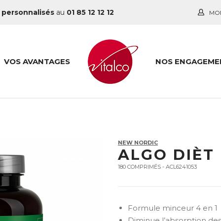
 personnalisés
au
01 85 12 12 12
MO
VOS AVANTAGES
NOS ENGAGEME
NEW NORDIC
ALGO DIÈT
180 COMPRIMÉS - ACL6241053
Formule minceur 4 en 1
Diminue l’absorption des 