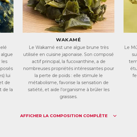
 déséquilibre entre apports et dépenses caloriques
Le poids dépend directement de la différence entre les calories apportées par l’al
WAKAMÉ
qu’une consommation excessive de nourriture, pendant les repas ou répartis en 
favorise la prise de poids.
pelé
Le Wakamé est une algue brune très
Le Mûr
C’est aussi le cas lorsque le métabolisme est insuffisant. Le métabolisme dési
 algue
utilisée en cuisine japonaise. Son composé
su
repos, nécessaire à son fonctionnement mais aussi à la production de chaleur. 
les réserves de graisse : on parle de thermogenèse.
 les
actif principal, la fucoxanthine, a de
tem
Pour perdre du poids, l’objectif est bien sûr de diminuer ses apports caloriqu
mposés
nombreuses propriétés intéressantes pour
étu
s) lui
la perte de poids : elle stimule le
fe
et de
métabolisme, favorise la sensation de
 de la
satiété, et aide l’organisme à brûler les
op de toxines
graisses.
L’organisme accumule sans cesse des toxines. En temps normal, elles sont captées 
intestins.
Mais un foie alourdi par la graisse ne pourra pas jouer correctement son rôle de
alors du mal à fonctionner correctement, ce qui ralentira notamment la perte de
AFFICHER LA COMPOSITION COMPLÈTE
l’organisme (foie, transit, système urinaire) est donc un excellent moyen de pré
poids.