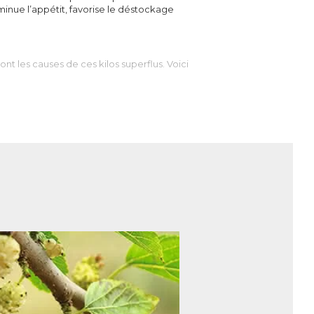
iminue l’appétit, favorise le déstockage
nt les causes de ces kilos superflus. Voici
re « complexe » (comme l’amidon), il est digéré
ue n’en a besoin l’organisme, il est stocké sous
 glycémie) est donc un excellent moyen pour
s.
oins mais il sera aussi obligé d’utiliser ses
nergie et à de nombreux processus biologiques,
 et font augmenter les taux de triglycérides et de
lent moyen pour perdre du poids.