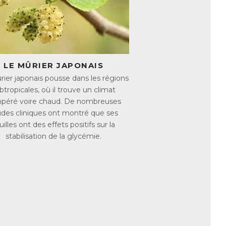
imentation et l’énergie dépensée. Il est évident
LE MÛRIER JAPONAIS
petits grignotages au cours de la journée,
ier japonais pousse dans les régions
gne l’énergie que consomme l’organisme au
btropicales, où il trouve un climat
Pour produire de la chaleur, l’organisme brûle
péré voire chaud. De nombreuses
es mais donc aussi d’augmenter son métabolisme.
des cliniques ont montré que ses
uilles ont des effets positifs sur la
stabilisation de la glycémie.
par le foie puis éliminées par les reins et les
 filtre. Surchargé de toxines, l’organisme aura
 poids. Soutenir les fonctions d’élimination de
parer l’organisme et d’optimiser la perte de