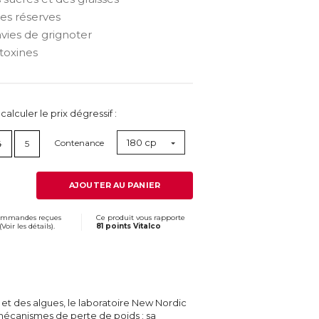
es réserves
nvies de grignoter
 toxines
lculer le prix dégressif :
180 cp
Contenance
4
5
AJOUTER AU PANIER
commandes reçues
Ce produit vous rapporte
(
Voir les détails
).
81 points Vitalco
 et des algues, le laboratoire New Nordic
 mécanismes de perte de poids : sa