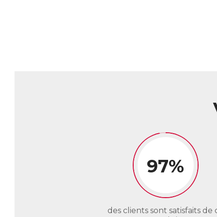
En
Le
es
fo
Al
co
en
AC
E
97%
des clients sont satisfaits de 