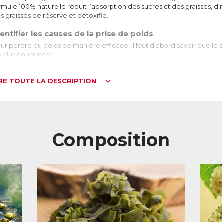
rmule 100% naturelle réduit l’absorption des sucres et des graisses, d
s graisses de réserve et détoxifie.
entifier les causes de la prise de poids
ur perdre du poids de manière efficace, il faut d’abord savoir quelle so
s plus courantes :
IRE TOUTE LA DESCRIPTION
op de sucre
Lorsque l’on consomme du sucre, qu’il soit sous forme de sucre blanc ou de suc
et transformé en glucose qui sert à nourrir les cellules. S’il y a plus de glucose q
forme de graisse. Contrôler la quantité de glucose dans le sang (aussi appelée
perdre du poids, et qui a fait ses preuves dans de nombreuses études scientifique
En effet lorsque l’organisme trouve moins de glucose, non seulement il stockera m
Composition
réserves de graisse pour produire de l’énergie.
op de graisses
Les graisses apportées par l’alimentation sont essentielles à la production d’é
mais en excès, elles sont rapidement stockées dans le foie et les tissus graisseux,
cholestérol dans le sang.
Limiter l’absorption des graisses au moment de la digestion est aussi un excel