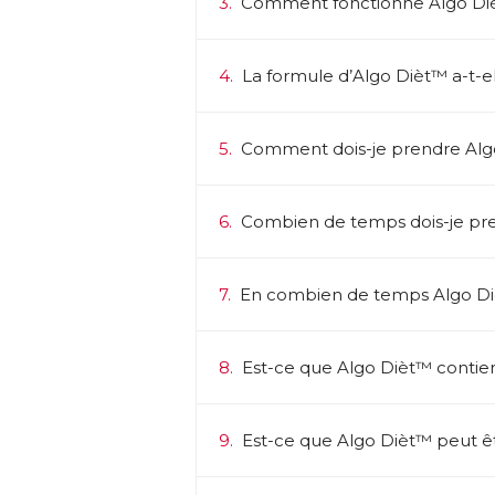
3.
Comment fonctionne Algo Di
4.
La formule d’Algo Dièt™ a-t-el
5.
Comment dois-je prendre Alg
6.
Combien de temps dois-je pr
7.
En combien de temps Algo Diè
8.
Est-ce que Algo Dièt™ contient
9.
Est-ce que Algo Dièt™ peut êt